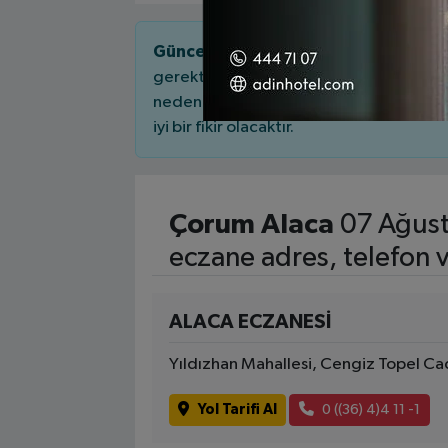
Güncel Nöbetçi Eczaneler.
Her eczane
gerektiğinde açık kalabilir veya bekle
nedenle, yola çıkmadan önce eczanenin 
iyi bir fikir olacaktır.
Çorum Alaca
07 Ağust
eczane adres, telefon 
ALACA ECZANESİ
Yıldızhan Mahallesi, Cengiz Topel C
Yol Tarifi Al
0 ((36) 4)4 11 -1