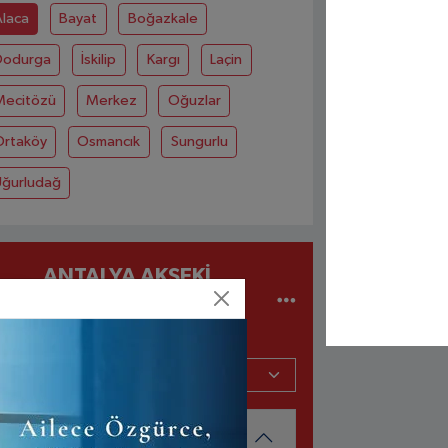
Alaca
Bayat
Boğazkale
Dodurga
İskilip
Kargı
Laçin
Mecitözü
Merkez
Oğuzlar
Ortaköy
Osmancık
Sungurlu
Uğurludağ
ANTALYA AKSEKI
NÖBETÇI
ECZANELER
MERKEZ ECZANESİ