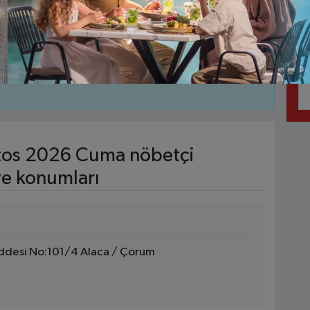
 gece boyunca açık olmayabilir, bazıları sadece
nmedik durumlar nedeniyle nöbete gelemeyebilir. Bu
açık olduğunu telefon aracılığıyla teyit etmeniz
os 2026 Cuma nöbetçi
ve konumları
addesi No:101/4 Alaca / Çorum