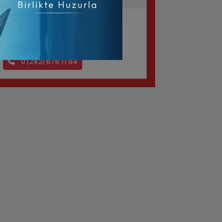
ÖMER DURUK CAD. NO:42/7
Yol Tarifi Al
0 (242) 678 11 84