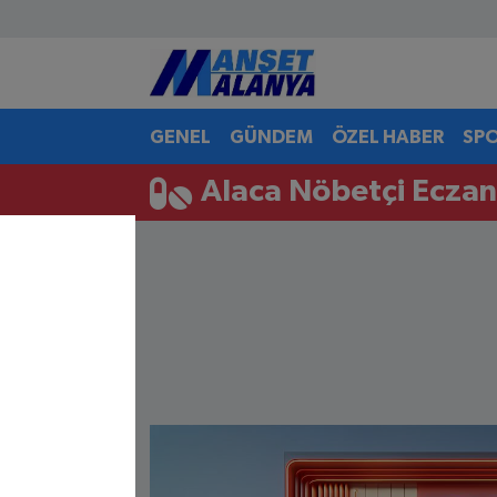
Antalya Nöbetçi Eczaneler
GENEL
GÜNDEM
ÖZEL HABER
SP
Antalya Hava Durumu
Alaca Nöbetçi Eczan
Antalya Namaz Vakitleri
Antalya Trafik Yoğunluk Haritası
Süper Lig Puan Durumu ve Fikstür
Tüm Manşetler
Son Dakika Haberleri
Haber Arşivi