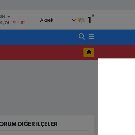
°
OIN
1
Akseki
91,74
%-1.82
AR
3620
%0.02
O
8690
%0.19
LİN
0380
%0.18
TIN
,09000
%0.19
100
98,00
%0
ORUM DIĞER İLÇELER