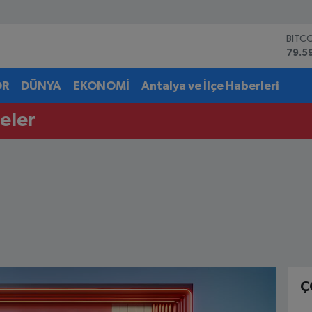
BITC
79.5
DOL
45,4
OR
DÜNYA
EKONOMİ
Antalya ve İlçe Haberleri
EUR
53,3
eler
STER
61,6
G.AL
6862
BİST
14.5
Ç