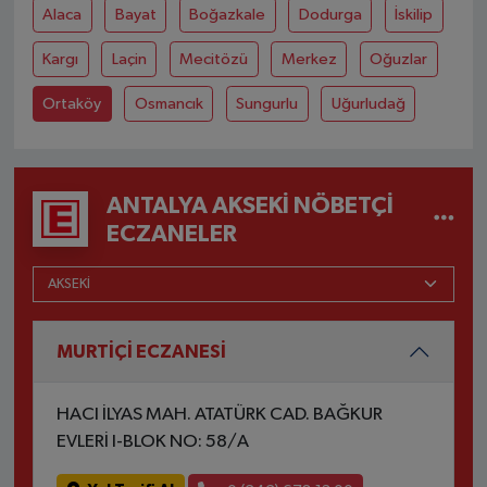
Alaca
Bayat
Boğazkale
Dodurga
İskilip
Kargı
Laçin
Mecitözü
Merkez
Oğuzlar
Ortaköy
Osmancık
Sungurlu
Uğurludağ
ANTALYA AKSEKI NÖBETÇI
ECZANELER
MURTİÇİ ECZANESİ
HACI İLYAS MAH. ATATÜRK CAD. BAĞKUR
EVLERİ I-BLOK NO: 58/A