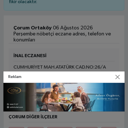
fikir olacaktır.
Çorum Ortaköy
06 Ağustos 2026
Perşembe nöbetçi eczane adres, telefon ve
konumları
İNAL ECZANESİ
CUMHURİYET MAH.ATATÜRK CAD.NO:26/A
Reklam
Yol Tarifi Al
0 (364) 491 40 44
ÇORUM DIĞER İLÇELER