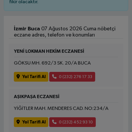
fikir olacaktır.
İzmir Buca
07 Ağustos 2026 Cuma nöbetçi
eczane adres, telefon ve konumları
YENİ LOKMAN HEKİM ECZANESİ
GÖKSU MH. 692/3 SK. 20/A BUCA
Yol Tarifi Al
0 (232) 276 17 33
AŞIKPAŞA ECZANESİ
YİĞİTLER MAH. MENDERES CAD. NO:234/A
Yol Tarifi Al
0 (232) 452 93 10