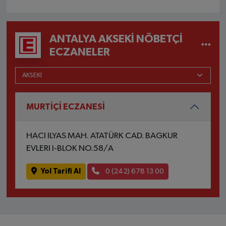
ANTALYA AKSEKI NÖBETÇI
ECZANELER
MURTİÇİ ECZANESİ
HACI ILYAS MAH. ATATÜRK CAD. BAGKUR
EVLERI I-BLOK NO.58/A
Yol Tarifi Al
0 (242) 678 13 00