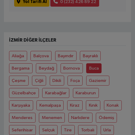
Yol Tarifi Al
0 (232) 426 89 22
İZMIR DIĞER İLÇELER
Aliağa
Balçova
Bayındır
Bayraklı
Bergama
Beydağ
Bornova
Buca
Çeşme
Çiğli
Dikili
Foça
Gaziemir
Güzelbahçe
Karabağlar
Karaburun
Karşıyaka
Kemalpaşa
Kiraz
Kınık
Konak
Menderes
Menemen
Narlıdere
Ödemiş
Seferihisar
Selçuk
Tire
Torbalı
Urla