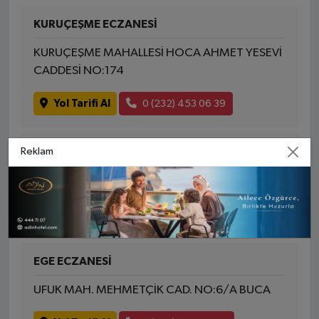
KURUÇEŞME ECZANESİ
KURUÇEŞME MAHALLESİ HOCA AHMET YESEVİ
CADDESİ NO:174
Yol Tarifi Al
0 (232) 453 06 39
Reklam
KILIÇER ECZANESİ
MENDERES MAH. MENDERES CAD. NO:74/C
Yol Tarifi Al
0 (232) 275 78 68
EGE ECZANESİ
UFUK MAH. MEHMETÇİK CAD. NO:6/A BUCA