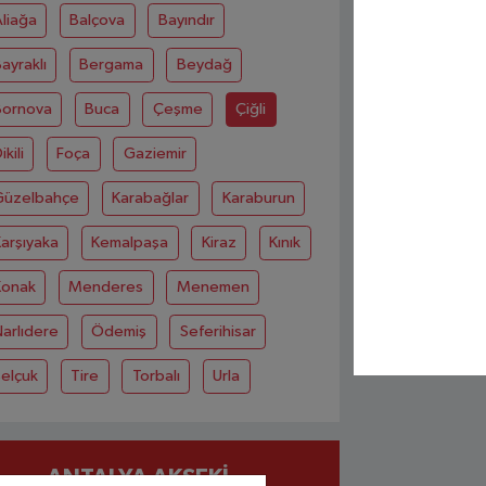
liağa
Balçova
Bayındır
ayraklı
Bergama
Beydağ
Bornova
Buca
Çeşme
Çiğli
ikili
Foça
Gaziemir
Güzelbahçe
Karabağlar
Karaburun
arşıyaka
Kemalpaşa
Kiraz
Kınık
Konak
Menderes
Menemen
arlıdere
Ödemiş
Seferihisar
elçuk
Tire
Torbalı
Urla
ANTALYA AKSEKI