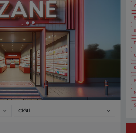
A
B
D
K
N
S