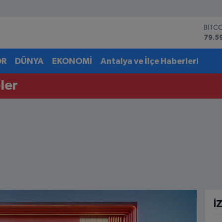
BITC
79.5
DOL
45,4
OR
DÜNYA
EKONOMİ
Antalya ve İlçe Haberleri
EUR
53,3
ler
STER
61,6
G.AL
6862
BİST
14.5
İ