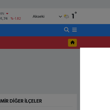
°
OIN
1
Akseki
91,74
%-1.82
AR
3620
%0.02
O
8690
%0.19
LİN
0380
%0.18
TIN
,09000
%0.19
100
98,00
%0
ZMIR DIĞER İLÇELER