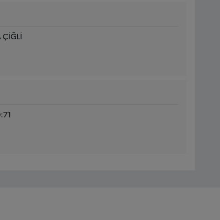
 ÇİĞLİ
:71