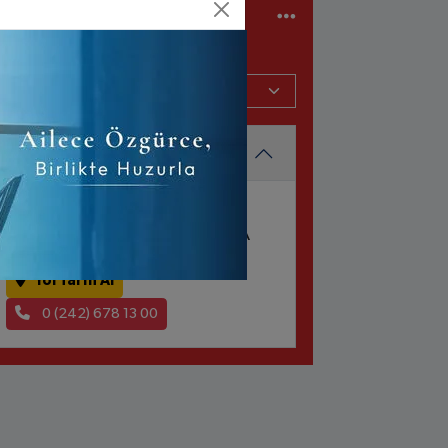
NÖBETÇI
ECZANELER
MURTİÇİ ECZANESİ
HACI İLYAS MAH. ATATÜRK CAD.
BAĞKUR EVLERİ I-BLOK NO: 58/A
Yol Tarifi Al
0 (242) 678 13 00