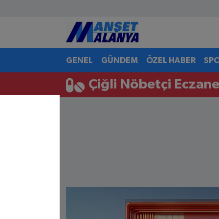
Antalya Nöbetçi Eczaneler
GENEL
GÜNDEM
ÖZEL HABER
SP
Antalya Hava Durumu
Çiğli Nöbetçi Eczane
Antalya Namaz Vakitleri
Antalya Trafik Yoğunluk Haritası
Süper Lig Puan Durumu ve Fikstür
Tüm Manşetler
Son Dakika Haberleri
Haber Arşivi