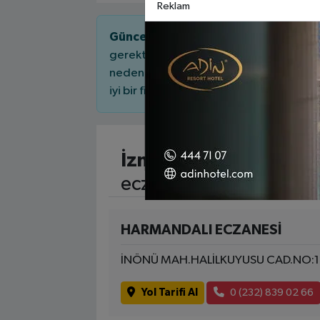
Reklam
Güncel Nöbetçi Eczaneler.
Her eczane
gerektiğinde açık kalabilir veya bekle
nedenle, yola çıkmadan önce eczanenin 
iyi bir fikir olacaktır.
İzmir Çiğli
06 Ağustos
eczane adres, telefon 
HARMANDALI ECZANESİ
İNÖNÜ MAH.HALİLKUYUSU CAD.NO:12
Yol Tarifi Al
0 (232) 839 02 66