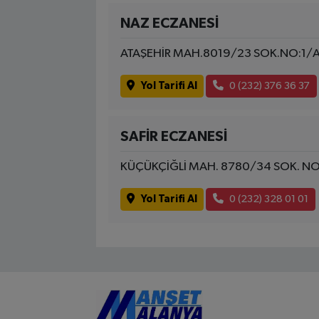
NAZ ECZANESİ
ATAŞEHİR MAH.8019/23 SOK.NO:1/A
Yol Tarifi Al
0 (232) 376 36 37
SAFİR ECZANESİ
KÜÇÜKÇİĞLİ MAH. 8780/34 SOK. NO
Yol Tarifi Al
0 (232) 328 01 01