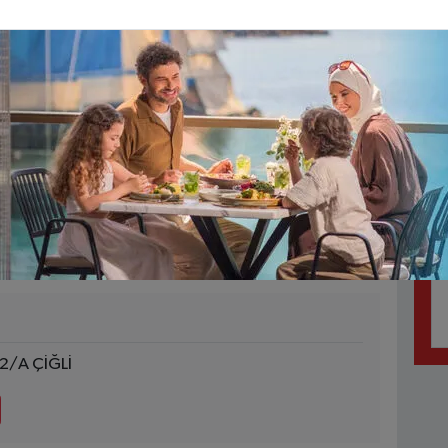
 gece boyunca açık olmayabilir, bazıları sadece
nmedik durumlar nedeniyle nöbete gelemeyebilir. Bu
açık olduğunu telefon aracılığıyla teyit etmeniz
 2026 Perşembe nöbetçi
ve konumları
/A ÇİĞLİ