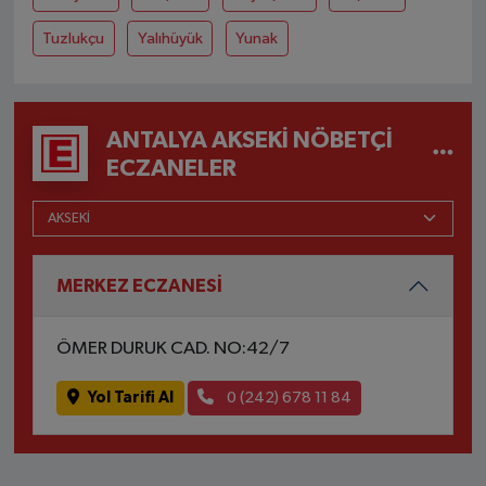
Tuzlukçu
Yalıhüyük
Yunak
ANTALYA AKSEKI NÖBETÇI
ECZANELER
MERKEZ ECZANESİ
ÖMER DURUK CAD. NO:42/7
Yol Tarifi Al
0 (242) 678 11 84