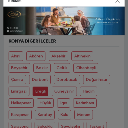
Reklam
Yol Tarifi Al
0 (332) 710 10 45
KONYA DIĞER İLÇELER
Ahırlı
Akören
Akşehir
Altınekin
Beyşehir
Bozkır
Çeltik
Cihanbeyli
Çumra
Derbent
Derebucak
Doğanhisar
Emirgazi
Ereğli
Güneysınır
Hadim
Halkapınar
Hüyük
Ilgın
Kadınhanı
Karapınar
Karatay
Kulu
Meram
Sarayönü
Selçuklu
Seydişehir
Taşkent