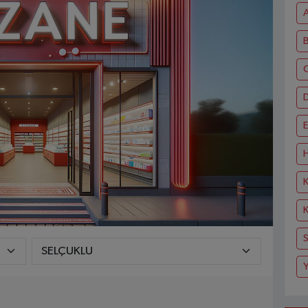
A
C
E
H
K
K
S
Y