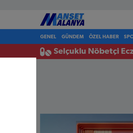
Antalya Nöbetçi Eczaneler
GENEL
GÜNDEM
ÖZEL HABER
SP
Antalya Hava Durumu
Selçuklu Nöbetçi Ec
Antalya Namaz Vakitleri
Antalya Trafik Yoğunluk Haritası
Süper Lig Puan Durumu ve Fikstür
Tüm Manşetler
Son Dakika Haberleri
Haber Arşivi