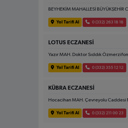
BEYHEKİM MAHALLESİ BÜYÜKŞEHİR C
Yol Tarifi Al
0 (332) 263 18 18
LOTUS ECZANESİ
Yazır MAH. Doktor Sıddık Özmerzifon
Yol Tarifi Al
0 (332) 355 12 12
KÜBRA ECZANESİ
Hocacihan MAH. Çevreyolu Caddesi 
Yol Tarifi Al
0 (332) 211 00 23