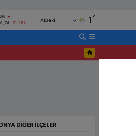
OIN
°
91,74
%-1.82
1
Akseki
AR
3620
%0.02
O
8690
%0.19
LİN
0380
%0.18
TIN
,09000
%0.19
100
98,00
%0
ONYA DIĞER İLÇELER