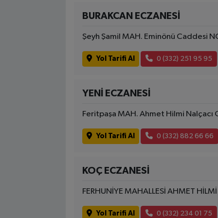
BURAKCAN ECZANESİ
Şeyh Şamil MAH. Eminönü Caddesi N
Yol Tarifi Al
0 (332) 251 95 95
YENİ ECZANESİ
Feritpaşa MAH. Ahmet Hilmi Nalçacı 
Yol Tarifi Al
0 (332) 882 66 66
KOÇ ECZANESİ
FERHUNİYE MAHALLESİ AHMET HİLMİ
Yol Tarifi Al
0 (332) 234 01 75