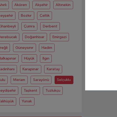
hırlı
Akören
Akşehir
Altınekin
Beyşehir
Bozkır
Çeltik
ihanbeyli
Çumra
Derbent
Derebucak
Doğanhisar
Emirgazi
reğli
Güneysınır
Hadim
alkapınar
Hüyük
Ilgın
adınhanı
Karapınar
Karatay
ulu
Meram
Sarayönü
Selçuklu
eydişehir
Taşkent
Tuzlukçu
alıhüyük
Yunak