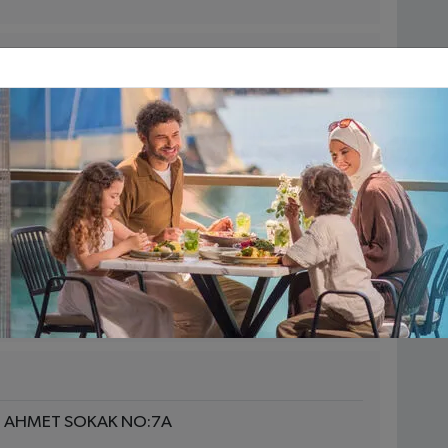
22D 42250 Selçuklu Konya
 56/58 42110 Selçuklu Konya
N AHMET SOKAK NO:7A