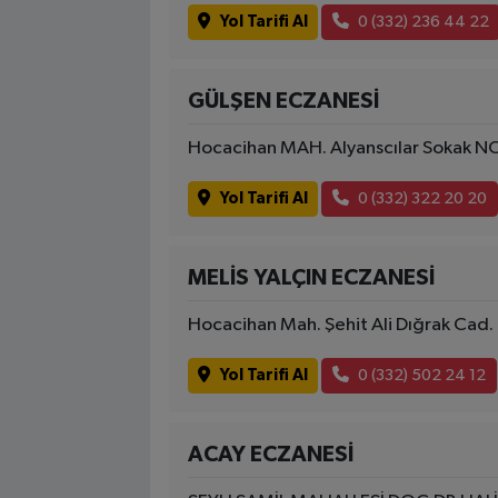
Yol Tarifi Al
0 (332) 236 44 22
GÜLŞEN ECZANESİ
Hocacihan MAH. Alyanscılar Sokak N
Yol Tarifi Al
0 (332) 322 20 20
MELİS YALÇIN ECZANESİ
Hocacihan Mah. Şehit Ali Dığrak Cad.
Yol Tarifi Al
0 (332) 502 24 12
ACAY ECZANESİ