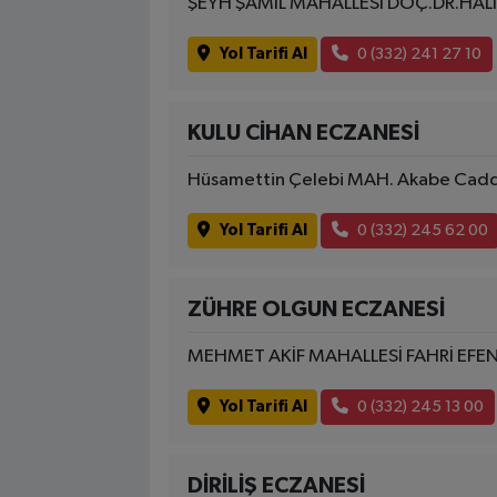
ŞEYH ŞAMİL MAHALLESİ DOÇ.DR.HAL
Yol Tarifi Al
0 (332) 241 27 10
KULU CİHAN ECZANESİ
Hüsamettin Çelebi MAH. Akabe Cadd
Yol Tarifi Al
0 (332) 245 62 00
ZÜHRE OLGUN ECZANESİ
MEHMET AKİF MAHALLESİ FAHRİ EFE
Yol Tarifi Al
0 (332) 245 13 00
DİRİLİŞ ECZANESİ