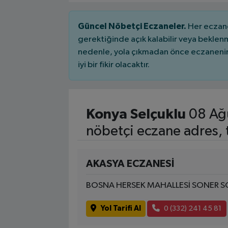
Güncel Nöbetçi Eczaneler.
Her eczane
gerektiğinde açık kalabilir veya bekle
nedenle, yola çıkmadan önce eczanenin 
iyi bir fikir olacaktır.
Konya Selçuklu
08 Ağ
nöbetçi eczane adres, 
AKASYA ECZANESİ
BOSNA HERSEK MAHALLESİ SONER S
Yol Tarifi Al
0 (332) 241 45 81