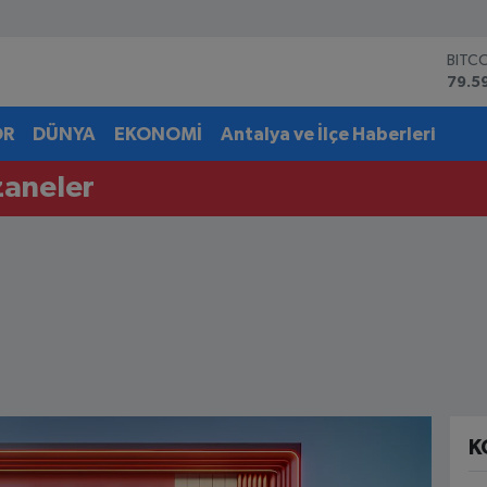
BITC
79.5
DOL
45,4
EUR
OR
DÜNYA
EKONOMİ
Antalya ve İlçe Haberleri
53,3
STER
zaneler
61,6
G.AL
6862
BİST
14.5
K