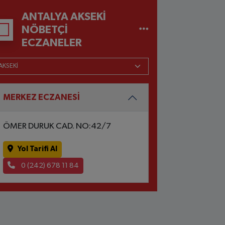
ANTALYA AKSEKI
NÖBETÇI
ECZANELER
MERKEZ ECZANESİ
ÖMER DURUK CAD. NO:42/7
Yol Tarifi Al
0 (242) 678 11 84