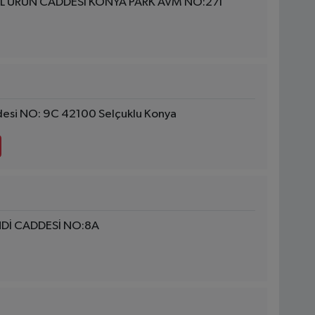
İL ÜRÜN CADDESİ KONYA PARK AVM NO:27I
esi NO: 9C 42100 Selçuklu Konya
NDİ CADDESİ NO:8A