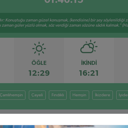
ır: Konuştuğu zaman güzel konuşmak, (kendisine) bir şey söylenildiği 
ğı zaman güler yüzlü olmak, söz verdiği zaman sözüne sâdık kalmak.” (Had
ÖĞLE
İKINDI
12:29
16:21
Çamlıhemşin
Çayeli
Fındıklı
Hemşin
İkizdere
İyid
RIZE AYLIK NAMAZ VAKITLERI