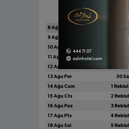
H
8 Ağu Cts
25 Sa
9 Ağu Paz
26 Sa
10 Ağu Pts
27 Sa
11 Ağu Sal
28 Sa
12 Ağu Çar
29 Sa
13 Ağu Per
30 Sa
14 Ağu Cum
1 Rebiu
15 Ağu Cts
2 Rebiu
16 Ağu Paz
3 Rebiu
17 Ağu Pts
4 Rebiu
18 Ağu Sal
5 Rebiu