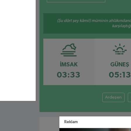
(Şu dört şey kâmil) müminin ahlâkındand
karşılaştı
İMSAK
GÜNEŞ
03:33
05:13
Ardeşen
Reklam