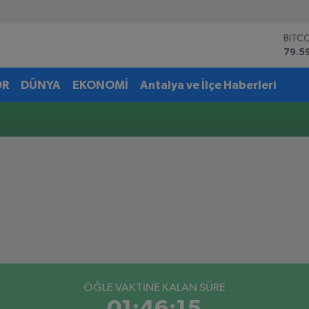
BITC
79.5
DOL
45,4
OR
DÜNYA
EKONOMİ
Antalya ve İlçe Haberleri
EUR
53,3
STER
61,6
G.AL
6862
BİST
14.5
ÖĞLE VAKTİNE KALAN SÜRE
01:46:15