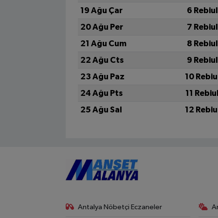
19 Ağu Çar
6 Rebiu
20 Ağu Per
7 Rebiu
21 Ağu Cum
8 Rebiu
22 Ağu Cts
9 Rebiu
23 Ağu Paz
10 Rebiu
24 Ağu Pts
11 Rebiu
25 Ağu Sal
12 Rebiu
Antalya Nöbetçi Eczaneler
A