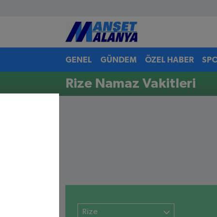
Antalya Nöbetçi Eczaneler
GENEL
GÜNDEM
ÖZEL HABER
SP
Antalya Hava Durumu
Rize Namaz Vakitleri
Antalya Namaz Vakitleri
Antalya Trafik Yoğunluk Haritası
Süper Lig Puan Durumu ve Fikstür
Tüm Manşetler
Son Dakika Haberleri
Haber Arşivi
Rize