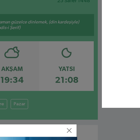
25 Safer 1448
zaman güzelce dinlemek, (din kardeşiyle)
is-i Şerif)
AKŞAM
YATSI
19:34
21:08
ere
Pazar