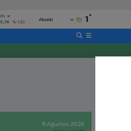
°
OIN
1
Akseki
91,74
%-1.82
AR
3620
%0.02
O
8690
%0.19
LİN
0380
%0.18
TIN
,09000
%0.19
100
98,00
%0
8 Ağustos 2026