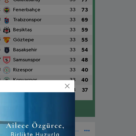
2
Fenerbahçe
33
73
3
Trabzonspor
33
69
4
Beşiktaş
33
59
5
Göztepe
33
55
6
Başakşehir
33
54
7
Samsunspor
33
48
8
Rizespor
33
40
9
Konyaspor
33
40
0
Alanyaspor
33
37
Detaylar için tıklayın
Süper Lig Fikstür