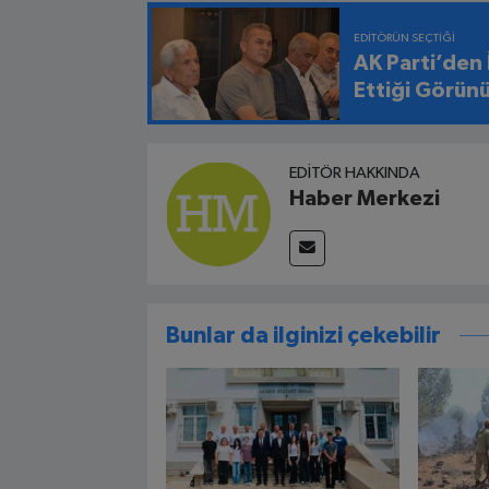
EDITÖRÜN SEÇTIĞI
AK Parti’den
Ettiği Görün
EDITÖR HAKKINDA
Haber Merkezi
Bunlar da ilginizi çekebilir