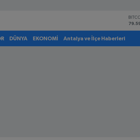
BITC
79.5
DOL
45,4
OR
DÜNYA
EKONOMİ
Antalya ve İlçe Haberleri
EUR
53,3
STER
61,6
G.AL
6862
BİST
14.5