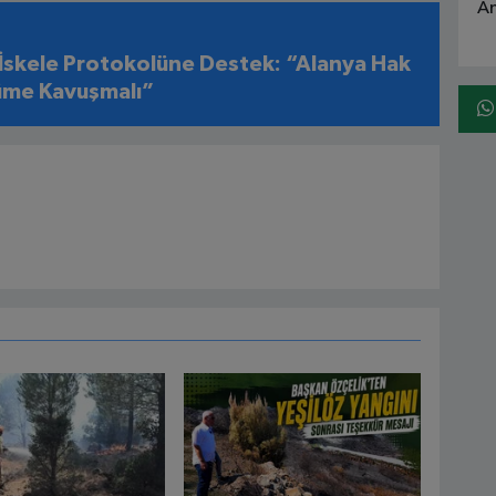
An
 İskele Protokolüne Destek: “Alanya Hak
üme Kavuşmalı”