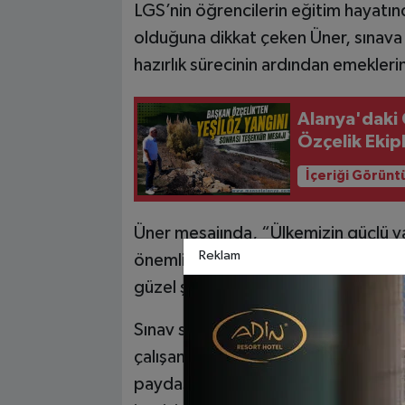
LGS’nin öğrencilerin eğitim hayatın
olduğuna dikkat çeken Üner, sınava
hazırlık sürecinin ardından emeklerini
Alanya'daki 
Özçelik Ekip
İçeriği Görünt
Üner mesajında, “Ülkemizin güçlü yar
Reklam
önemli sınavda gönüllerindeki okullar
güzel şekilde almalarını diliyorum.” 
Sınav sürecinde görev yapacak okul
çalışanlarını da unutmayan Üner, bü
paydaşlarına kolaylıklar ve üstün ba