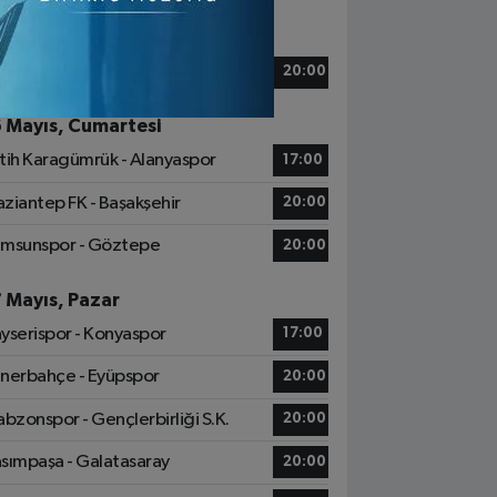
5 Mayıs, Cuma
zespor - Beşiktaş
20:00
6 Mayıs, Cumartesi
tih Karagümrük - Alanyaspor
17:00
ziantep FK - Başakşehir
20:00
msunspor - Göztepe
20:00
7 Mayıs, Pazar
yserispor - Konyaspor
17:00
nerbahçe - Eyüpspor
20:00
abzonspor - Gençlerbirliği S.K.
20:00
sımpaşa - Galatasaray
20:00