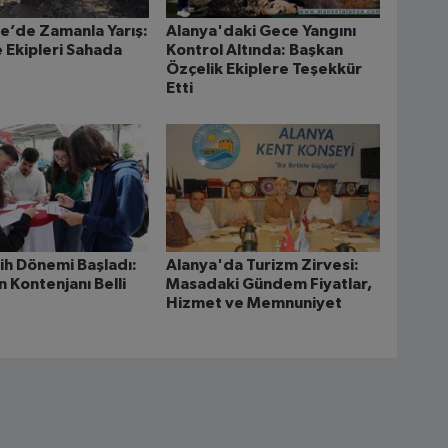
e’de Zamanla Yarış:
Alanya'daki Gece Yangını
 Ekipleri Sahada
Kontrol Altında: Başkan
Özçelik Ekiplere Teşekkür
Etti
ih Dönemi Başladı:
Alanya'da Turizm Zirvesi:
 Kontenjanı Belli
Masadaki Gündem Fiyatlar,
Hizmet ve Memnuniyet