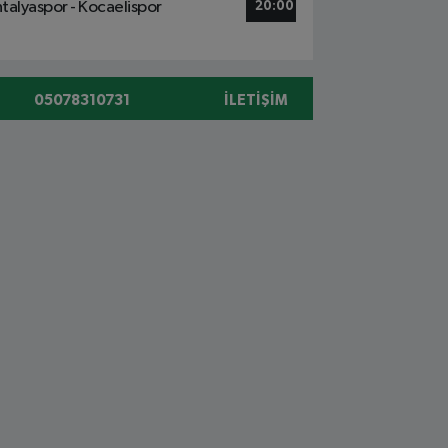
talyaspor - Kocaelispor
20:00
05078310731
İLETIŞIM