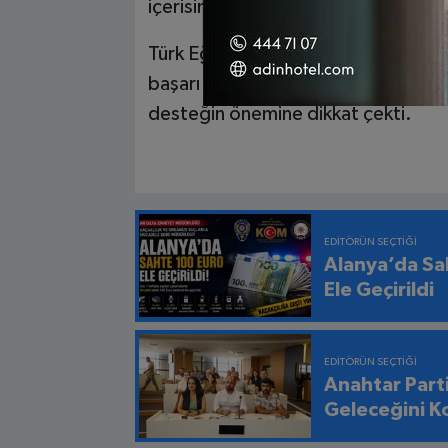
içerisinde tamamlanması temennisi
Türk Eğitim Sen Antalya 2 Nolu Şu
başarı dolu bir gelecek dileyerek ai
desteğin önemine dikkat çekti.
EDITÖRÜN SEÇTIĞI
Alanya’da Sa
Ele Geçirildi
EDITÖRÜN SEÇTIĞI
Anahtar Part
Geleceğini K