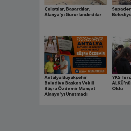
Çalıştılar, Başardılar,
Sapader
Alanya’yı Gururlandırdılar
Belediye
Antalya Büyükşehir
YKS Terc
Belediye Başkan Vekili
ALKÜ’nün
Büşra Özdemir Manşet
Oldu
Alanya'yı Unutmadı