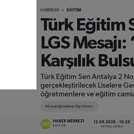
HABERLER
EĞİTİM
Türk Eğitim
LGS Mesajı: 
Karşılık Bul
Türk Eğitim Sen Antalya 2 N
gerçekleştirilecek Liselere G
öğretmenlere ve eğitim camiası
##onurniğmetüner #lgs #sınav
HABER MERKEZI
12.06.2026 - 10:24
EDITÖR
YAYINLANMA