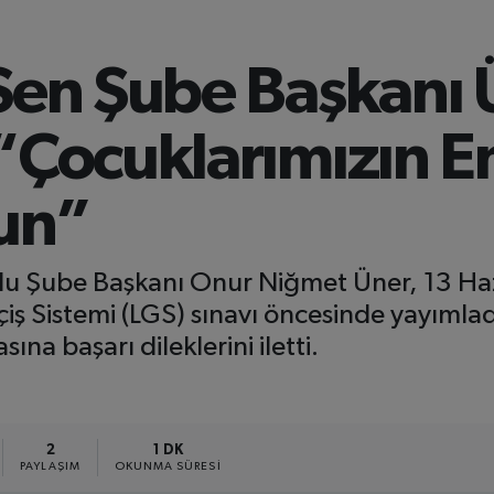
 Sen Şube Başkanı
“Çocuklarımızın E
sun”
olu Şube Başkanı Onur Niğmet Üner, 13 H
eçiş Sistemi (LGS) sınavı öncesinde yayımla
na başarı dileklerini iletti.
2
1 DK
PAYLAŞIM
OKUNMA SÜRESI