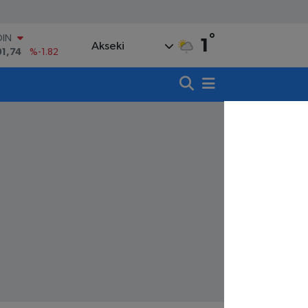
°
OIN
1
Akseki
91,74
%-1.82
AR
3620
%0.02
O
8690
%0.19
LİN
0380
%0.18
TIN
,09000
%0.19
100
98,00
%0