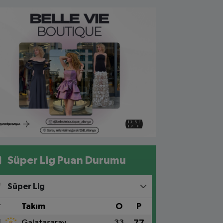
Süper Lig Puan Durumu
Süper Lig
#
Takım
O
P
1
Galatasaray
33
77