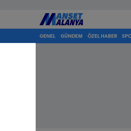
Antalya Nöbetçi Eczaneler
GENEL
GÜNDEM
ÖZEL HABER
SP
Antalya Hava Durumu
Antalya Namaz Vakitleri
Antalya Trafik Yoğunluk Haritası
Süper Lig Puan Durumu ve Fikstür
Tüm Manşetler
Son Dakika Haberleri
Haber Arşivi