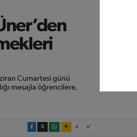
 Üner’den
mekleri
aziran Cumartesi günü
dığı mesajla öğrencilere,
-
+
A
A