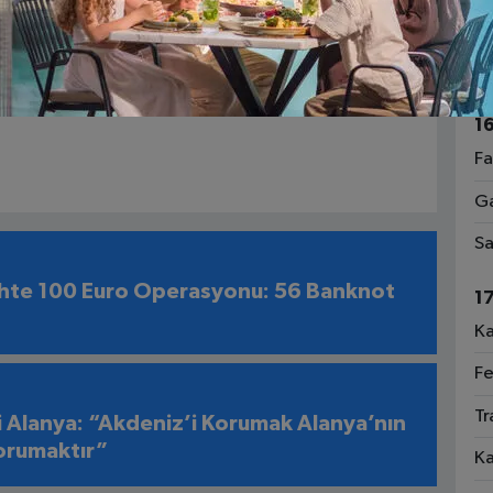
nde bulundu.
1
be Başkanı Onur Niğmet Üner, tüm öğrencilere
Ri
lelere de çocuklarına verecekleri moral ve
1
Fa
Ga
Sa
hte 100 Euro Operasyonu: 56 Banknot
1
Ka
Fe
Tr
i Alanya: “Akdeniz’i Korumak Alanya’nın
orumaktır”
Ka