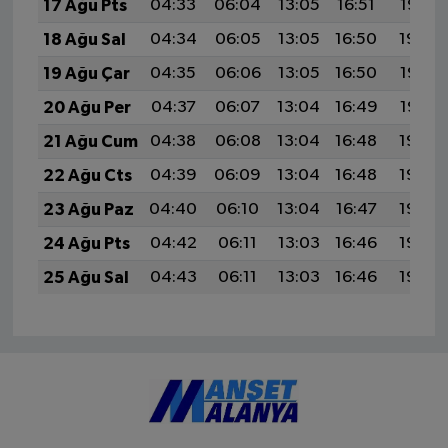
17 Ağu Pts
04:33
06:04
13:05
16:51
19:56
18 Ağu Sal
04:34
06:05
13:05
16:50
19:54
19 Ağu Çar
04:35
06:06
13:05
16:50
19:53
20 Ağu Per
04:37
06:07
13:04
16:49
19:52
21 Ağu Cum
04:38
06:08
13:04
16:48
19:50
22 Ağu Cts
04:39
06:09
13:04
16:48
19:49
23 Ağu Paz
04:40
06:10
13:04
16:47
19:48
24 Ağu Pts
04:42
06:11
13:03
16:46
19:46
25 Ağu Sal
04:43
06:11
13:03
16:46
19:45