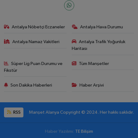
Antalya Nöbetçi Eczaneler
Antalya Hava Durumu
Antalya Namaz Vakitleri
Antalya Trafik Yoğunluk
Haritası
Süper Lig Puan Durumu ve
Tüm Manşetler
Fikstür
Son Dakika Haberleri
Haber Arşivi
RSS
Manşet Alanya Copyright © 2024. Her hakkı saklıdır.
Haber Yazılımı:
TE Bilişim