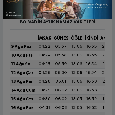
BOLVADIN AYLIK NAMAZ VAKITLERI
İMSAK
GÜNEŞ
ÖĞLE
İKINDI
AKŞA
9 Ağu Paz
04:22
05:57
13:06
16:55
20:06
10 Ağu Pts
04:24
05:58
13:06
16:55
20:05
11 Ağu Sal
04:25
05:59
13:06
16:54
20:03
12 Ağu Çar
04:26
06:00
13:06
16:54
20:02
13 Ağu Per
04:28
06:01
13:06
16:53
20:01
14 Ağu Cum
04:29
06:02
13:06
16:53
20:00
15 Ağu Cts
04:30
06:02
13:05
16:52
19:58
16 Ağu Paz
04:31
06:03
13:05
16:52
19:57