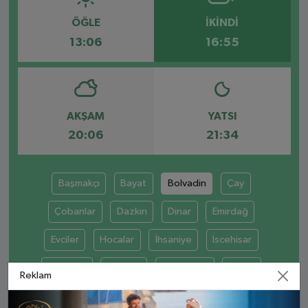
ÖĞLE
İKINDI
13:06
16:55
AKŞAM
YATSI
20:06
21:34
Başmakçı
Bayat
Bolvadin
Çay
Çobanlar
Dazkırı
Dinar
Emirdağ
Evciler
Hocalar
İhsaniye
İscehisar
Kızılören
Sandıklı
Sinanpaşa
Şuhut
Reklam
Sultandağı