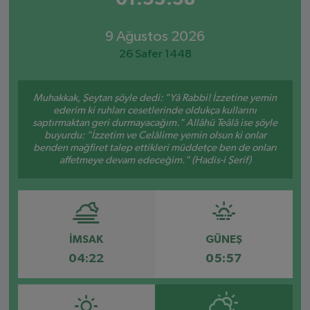
9 Ağustos 2026
26 Safer 1448
Muhakkak, Şeytan şöyle dedi: "Yâ Rabbi! İzzetine yemin
ederim ki ruhları cesetlerinde oldukça kullarını
saptırmaktan geri durmayacağım." Allâhü Teâlâ ise şöyle
buyurdu: "İzzetim ve Celâlime yemin olsun ki onlar
benden mağfiret talep ettikleri müddetçe ben de onları
affetmeye devam edeceğim." (Hadis-i Şerif)
İMSAK
GÜNEŞ
04:22
05:57