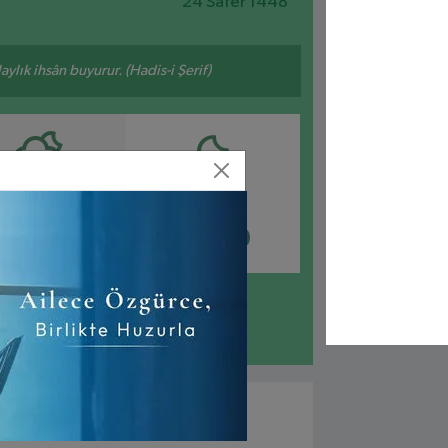
24 Safer 1448
ylık ihsân buyurur. (Hadis-i Şerif)
AKŞAM
YATSI
19:26
21:00