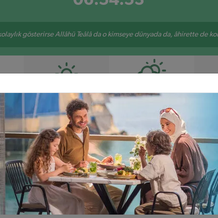
 kolaylık gösterirse Allâhü Teâlâ da o kimseye dünyada da, âhirette de kola
ÖĞLE
İKINDI
5
12:20
16:12
Çıldır
Damal
Göle
Hanak
Posof
GÖLE AYLIK NAMAZ VAKITLERI