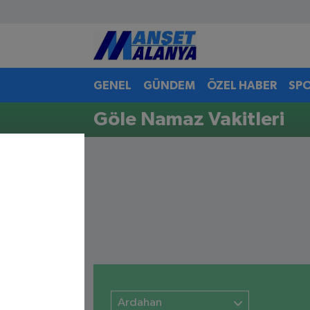
Antalya Nöbetçi Eczaneler
GENEL
GÜNDEM
ÖZEL HABER
SP
Antalya Hava Durumu
Göle Namaz Vakitleri
Antalya Namaz Vakitleri
Antalya Trafik Yoğunluk Haritası
Süper Lig Puan Durumu ve Fikstür
Tüm Manşetler
Son Dakika Haberleri
Haber Arşivi
Ardahan