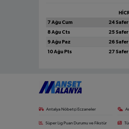
HİCR
7 Ağu Cum
24 Safer
8 Ağu Cts
25 Safer
9 Ağu Paz
26 Safer
10 Ağu Pts
27 Safer
Antalya Nöbetçi Eczaneler
A
Süper Lig Puan Durumu ve Fikstür
Tü