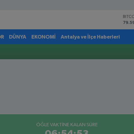
BITC
79.5
DOL
45,4
OR
DÜNYA
EKONOMİ
Antalya ve İlçe Haberleri
EUR
53,3
STER
61,6
G.AL
6862
BİST
14.5
ÖĞLE VAKTİNE KALAN SÜRE
06:54:53