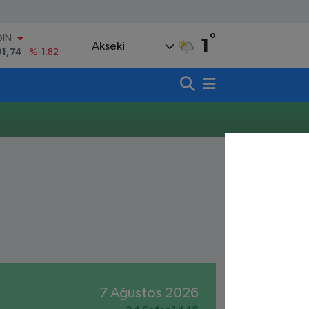
°
OIN
1
Akseki
91,74
%-1.82
AR
3620
%0.02
O
8690
%0.19
LİN
0380
%0.18
TIN
,09000
%0.19
100
98,00
%0
7 Ağustos 2026