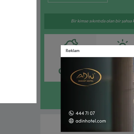
Bir kimse sıkıntıda olan bir şahsa
Reklam
İMSAK
GÜNEŞ
03:24
05:0