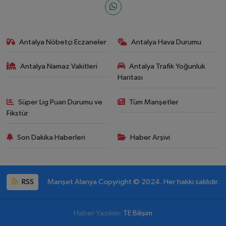
Antalya Nöbetçi Eczaneler
Antalya Hava Durumu
Antalya Namaz Vakitleri
Antalya Trafik Yoğunluk
Haritası
Süper Lig Puan Durumu ve
Tüm Manşetler
Fikstür
Son Dakika Haberleri
Haber Arşivi
RSS
Manşet Alanya Copyright © 2024. Her hakkı saklıdır.
Haber Yazılımı:
TE Bilişim