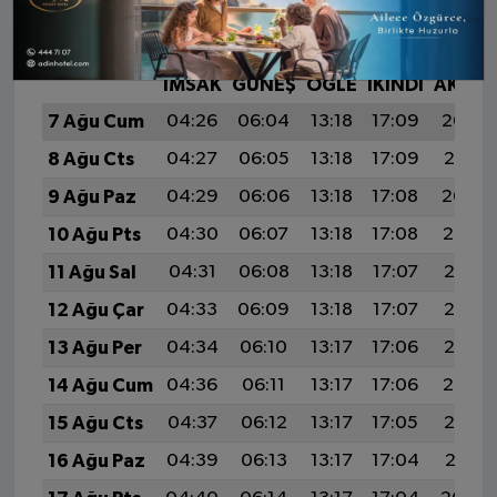
SUSURLUK AYLIK NAMAZ VAKITLERI
İMSAK
GÜNEŞ
ÖĞLE
İKINDI
AKŞA
7 Ağu Cum
04:26
06:04
13:18
17:09
20:22
8 Ağu Cts
04:27
06:05
13:18
17:09
20:21
9 Ağu Paz
04:29
06:06
13:18
17:08
20:20
10 Ağu Pts
04:30
06:07
13:18
17:08
20:19
11 Ağu Sal
04:31
06:08
13:18
17:07
20:17
12 Ağu Çar
04:33
06:09
13:18
17:07
20:16
13 Ağu Per
04:34
06:10
13:17
17:06
20:15
14 Ağu Cum
04:36
06:11
13:17
17:06
20:14
15 Ağu Cts
04:37
06:12
13:17
17:05
20:12
16 Ağu Paz
04:39
06:13
13:17
17:04
20:11