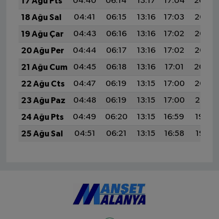
17 Ağu Pts
04:40
06:14
13:17
17:04
20:09
18 Ağu Sal
04:41
06:15
13:16
17:03
20:08
19 Ağu Çar
04:43
06:16
13:16
17:02
20:07
20 Ağu Per
04:44
06:17
13:16
17:02
20:05
21 Ağu Cum
04:45
06:18
13:16
17:01
20:04
22 Ağu Cts
04:47
06:19
13:15
17:00
20:02
23 Ağu Paz
04:48
06:19
13:15
17:00
20:01
24 Ağu Pts
04:49
06:20
13:15
16:59
19:59
25 Ağu Sal
04:51
06:21
13:15
16:58
19:58