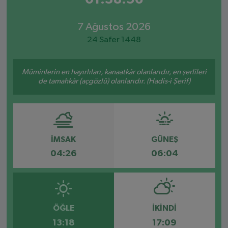
7 Ağustos 2026
24 Safer 1448
Müminlerin en hayırlıları, kanaatkâr olanlarıdır, en şerlileri
de tamahkâr (açgözlü) olanlarıdır. (Hadis-i Şerif)
İMSAK
GÜNEŞ
04:26
06:04
ÖĞLE
İKINDI
13:18
17:09