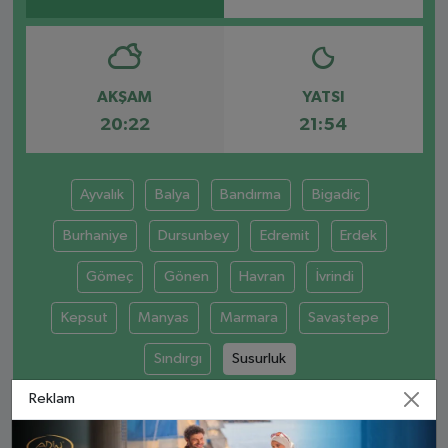
AKŞAM
YATSI
20:22
21:54
Ayvalık
Balya
Bandırma
Bigadiç
Burhaniye
Dursunbey
Edremit
Erdek
Gömeç
Gönen
Havran
İvrindi
Kepsut
Manyas
Marmara
Savaştepe
Sındırgı
Susurluk
Reklam