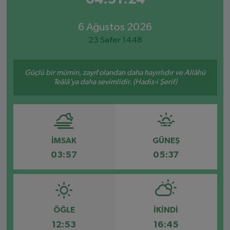
6 Ağustos 2026
23 Safer 1448
Güçlü bir mümin, zayıf olandan daha hayırlıdır ve Allâhü
Teâlâ’ya daha sevimlidir. (Hadis-i Şerif)
İMSAK
GÜNEŞ
03:57
05:37
ÖĞLE
İKINDI
12:53
16:45