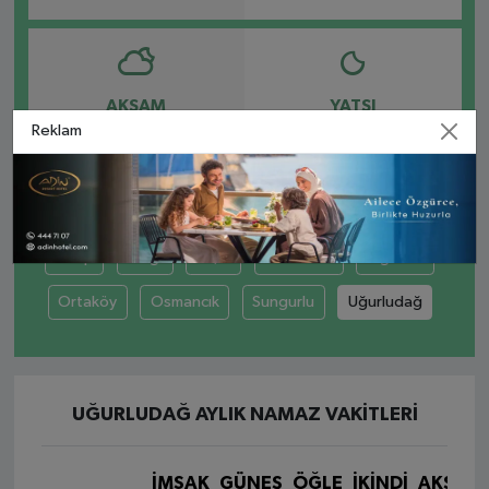
AKŞAM
YATSI
Reklam
19:59
21:33
Alaca
Bayat
Boğazkale
Dodurga
İskilip
Kargı
Laçin
Mecitözü
Oğuzlar
Ortaköy
Osmancık
Sungurlu
Uğurludağ
UĞURLUDAĞ AYLIK NAMAZ VAKITLERI
İMSAK
GÜNEŞ
ÖĞLE
İKINDI
AKŞAM