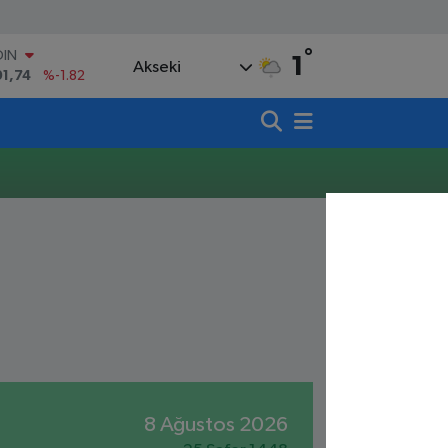
°
OIN
1
Akseki
91,74
%-1.82
AR
3620
%0.02
O
8690
%0.19
LİN
0380
%0.18
TIN
,09000
%0.19
100
98,00
%0
8 Ağustos 2026