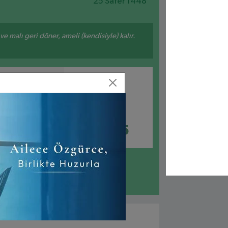
25 Safer 1448
 ve malı geri döner, ameli (kendisiyle) kalır.
AKŞAM
YATSI
20:31
22:05
zunköprü