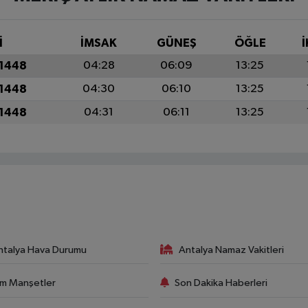
İ
İMSAK
GÜNEŞ
ÖĞLE
İ
 1448
04:28
06:09
13:25
 1448
04:30
06:10
13:25
 1448
04:31
06:11
13:25
ntalya Hava Durumu
Antalya Namaz Vakitleri
m Manşetler
Son Dakika Haberleri