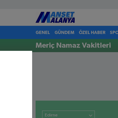
Antalya Nöbetçi Eczaneler
GENEL
GÜNDEM
ÖZEL HABER
SP
Antalya Hava Durumu
Meriç Namaz Vakitleri
Antalya Namaz Vakitleri
Antalya Trafik Yoğunluk Haritası
Süper Lig Puan Durumu ve Fikstür
Tüm Manşetler
Son Dakika Haberleri
Haber Arşivi
Edirne