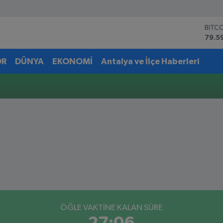
BITC
79.5
DOL
45,4
OR
DÜNYA
EKONOMİ
Antalya ve İlçe Haberleri
EUR
53,3
STER
61,6
G.AL
6862
BİST
14.5
ÖĞLE VAKTİNE KALAN SÜRE
27:06