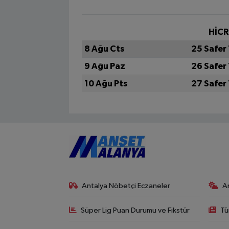
HİCR
8 Ağu Cts
25 Safer
9 Ağu Paz
26 Safer
10 Ağu Pts
27 Safer
Antalya Nöbetçi Eczaneler
A
Süper Lig Puan Durumu ve Fikstür
Tü