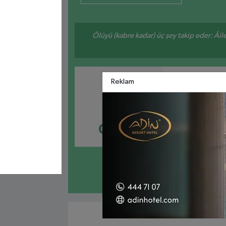
Ölüyü (kabre kadar) üç şey takip eder: Âile f
Reklam
İMSAK
GÜNEŞ
04:28
06:0
Enez