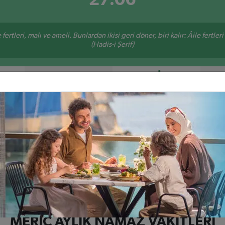
ertleri, malı ve ameli. Bunlardan ikisi geri döner, biri kalır: Âile fertleri
(Hadis-i Şerif)
ÖĞLE
İKINDI
9
13:25
17:17
Havsa
İpsala
Keşan
Lâlapaşa
Meriç
Süloğlu
U
MERIÇ AYLIK NAMAZ VAKITLERI