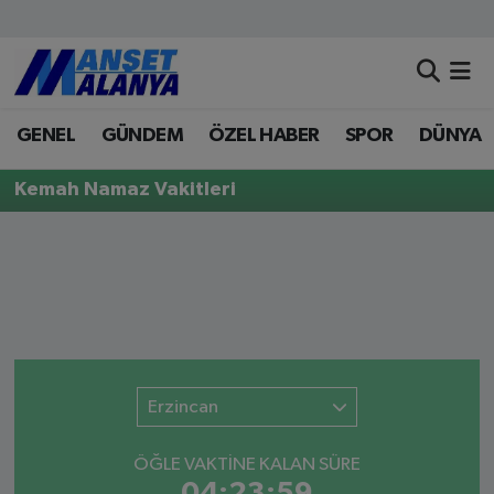
Antalya Nöbetçi Eczaneler
GENEL
GÜNDEM
ÖZEL HABER
SPOR
DÜNYA
Antalya Hava Durumu
Kemah Namaz Vakitleri
Antalya Namaz Vakitleri
Antalya Trafik Yoğunluk Haritası
Süper Lig Puan Durumu ve Fikstür
Tüm Manşetler
Erzincan
Son Dakika Haberleri
ÖĞLE VAKTİNE KALAN SÜRE
Haber Arşivi
04:23:59