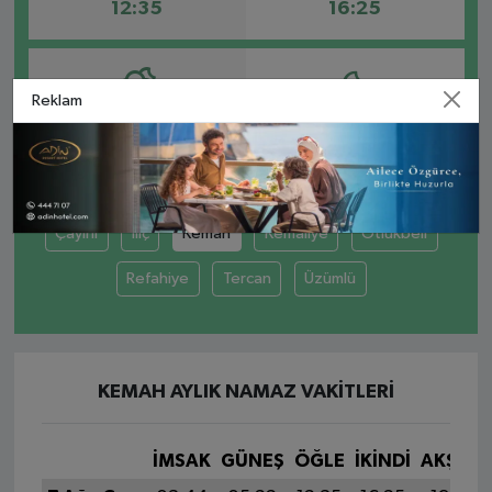
12:35
16:25
Reklam
AKŞAM
YATSI
19:38
21:09
Çayırlı
İliç
Kemah
Kemaliye
Otlukbeli
Refahiye
Tercan
Üzümlü
KEMAH AYLIK NAMAZ VAKITLERI
İMSAK
GÜNEŞ
ÖĞLE
İKINDI
AKŞAM