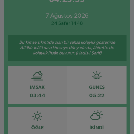
7 Ağustos 2026
24 Safer 1448
Bir kimse sıkıntıda olan bir şahsa kolaylık gösterirse
Allâhü Teâlâ da o kimseye dünyada da, âhirette de
kolaylık ihsân buyurur. (Hadis-i Şerif)
İMSAK
GÜNEŞ
03:44
05:22
ÖĞLE
İKINDI