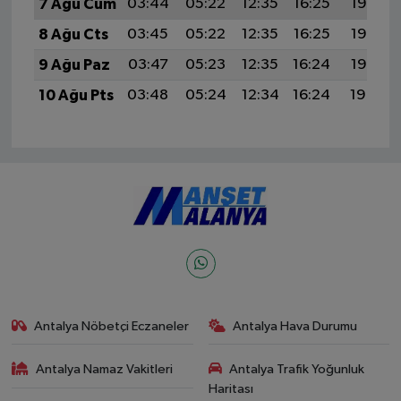
7 Ağu Cum
03:44
05:22
12:35
16:25
19:38
8 Ağu Cts
03:45
05:22
12:35
16:25
19:37
9 Ağu Paz
03:47
05:23
12:35
16:24
19:36
10 Ağu Pts
03:48
05:24
12:34
16:24
19:34
Antalya Nöbetçi Eczaneler
Antalya Hava Durumu
Antalya Namaz Vakitleri
Antalya Trafik Yoğunluk
Haritası