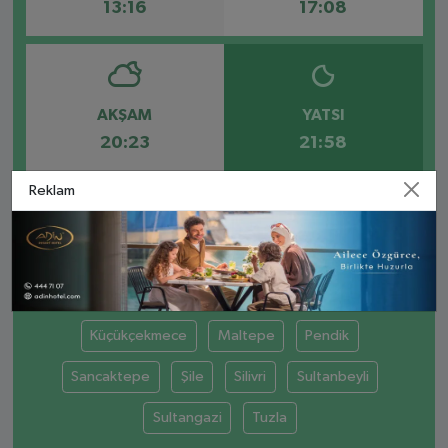
13:16
17:08
AKŞAM
YATSI
20:23
21:58
Reklam
Arnavutköy
Avcılar
Başakşehir
Beylikdüzü
Büyükçekmece
Çatalca
Çekmeköy
Esenyurt
Kartal
Küçükçekmece
Maltepe
Pendik
Sancaktepe
Şile
Silivri
Sultanbeyli
Sultangazi
Tuzla