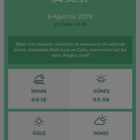
6 Ağustos 2026
23 Safer 1448
Rabb’inizi devamlı zikrediniz ve namazınızı ilk vaktinde
kılınız, muhakkak Allah Azze ve Celle, size ecrinizi kat kat
verir. (Hadis-i Şerif)
İMSAK
GÜNEŞ
04:16
05:58
ÖĞLE
İKINDI