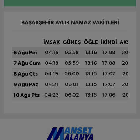
BAŞAKŞEHIR AYLIK NAMAZ VAKITLERI
İMSAK
GÜNEŞ
ÖĞLE
İKINDI
AKŞAM
6 Ağu Per
04:16
05:58
13:16
17:08
20:23
7 Ağu Cum
04:18
05:59
13:16
17:08
20:22
8 Ağu Cts
04:19
06:00
13:15
17:07
20:21
9 Ağu Paz
04:21
06:01
13:15
17:07
20:20
10 Ağu Pts
04:23
06:02
13:15
17:06
20:18