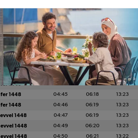
URLA AYLIK NAMAZ VAKITLERI
İCRİ
İMSAK
GÜNEŞ
ÖĞLE
fer 1448
04:38
06:13
13:24
fer 1448
04:40
06:14
13:24
fer 1448
04:41
06:15
13:24
fer 1448
04:42
06:16
13:23
fer 1448
04:44
06:17
13:23
fer 1448
04:45
06:18
13:23
fer 1448
04:46
06:19
13:23
levvel 1448
04:47
06:19
13:23
levvel 1448
04:49
06:20
13:23
levvel 1448
04:50
06:21
13:22