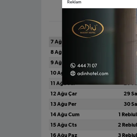
Reklam
H
7 Ağu Cum
24 Sa
8 Ağu Cts
25 Sa
9 Ağu Paz
26 Sa
10 Ağu Pts
27 Sa
11 Ağu Sal
28 Sa
12 Ağu Çar
29 Sa
13 Ağu Per
30 Sa
14 Ağu Cum
1 Rebiu
15 Ağu Cts
2 Rebiu
16 Ağu Paz
3 Rebiu