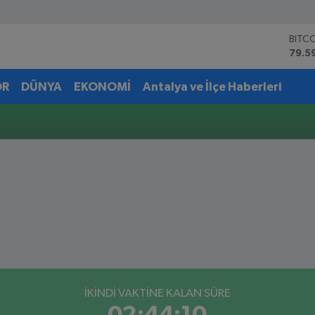
BITC
79.5
DOL
45,4
OR
DÜNYA
EKONOMİ
Antalya ve İlçe Haberleri
EUR
53,3
STER
61,6
G.AL
6862
BİST
14.5
İKINDI VAKTİNE KALAN SÜRE
02:44:10