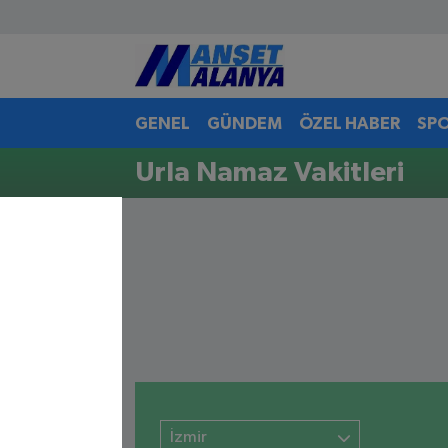
Antalya Nöbetçi Eczaneler
GENEL
GÜNDEM
ÖZEL HABER
SP
Antalya Hava Durumu
Urla Namaz Vakitleri
Antalya Namaz Vakitleri
Antalya Trafik Yoğunluk Haritası
Süper Lig Puan Durumu ve Fikstür
Tüm Manşetler
Son Dakika Haberleri
Haber Arşivi
İzmir