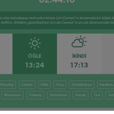
ile olsa münakaşayı terk eden kimse için Cennet’in kenarında bir köşke ke
kefilim. Ahlâkını güzelleştiren için de Cennet’in en üst derecesinde bir 
ÖĞLE
İKINDI
13:24
17:13
Beydağ
Çeşme
Dikili
Foça
Güzelbahçe
Karabur
Menemen
Ödemiş
Seferihisar
Selçuk
Tire
Tor