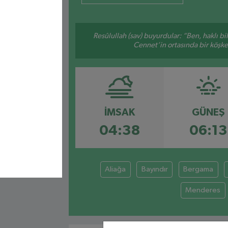
Resûlullah (sav) buyurdular: “Ben, haklı b
Cennet’in ortasında bir köşke 
İMSAK
GÜNEŞ
04:38
06:13
Aliağa
Bayındır
Bergama
Menderes