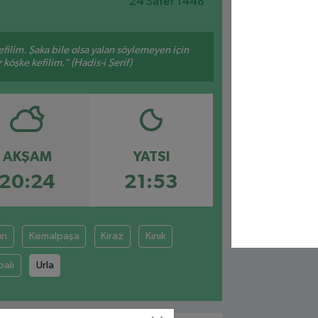
24 Safer 1448
filim. Şaka bile olsa yalan söylemeyen için
köşke kefilim.” (Hadis-i Şerif)
AKŞAM
YATSI
20:24
21:53
un
Kemalpaşa
Kiraz
Kınık
balı
Urla