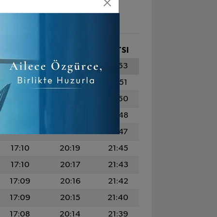
İKINDI
AKŞAM
YATSI
17:13
20:24
21:53
17:12
20:23
21:51
17:12
20:22
21:50
17:11
20:21
21:48
17:11
20:20
21:47
17:10
20:19
21:45
17:10
20:17
21:43
17:09
20:16
21:42
17:09
20:15
21:40
17:08
20:14
21:39