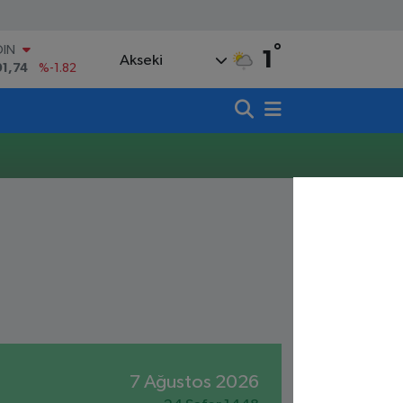
°
OIN
1
Akseki
91,74
%-1.82
AR
3620
%0.02
O
8690
%0.19
LİN
0380
%0.18
TIN
,09000
%0.19
100
98,00
%0
7 Ağustos 2026