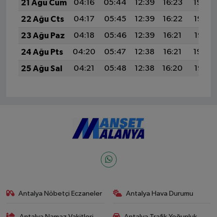
21 Ağu Cum
04:16
05:44
12:39
16:23
19:24
22 Ağu Cts
04:17
05:45
12:39
16:22
19:23
23 Ağu Paz
04:18
05:46
12:39
16:21
19:21
24 Ağu Pts
04:20
05:47
12:38
16:21
19:20
25 Ağu Sal
04:21
05:48
12:38
16:20
19:18
Antalya Nöbetçi Eczaneler
Antalya Hava Durumu
Antalya Namaz Vakitleri
Antalya Trafik Yoğunluk