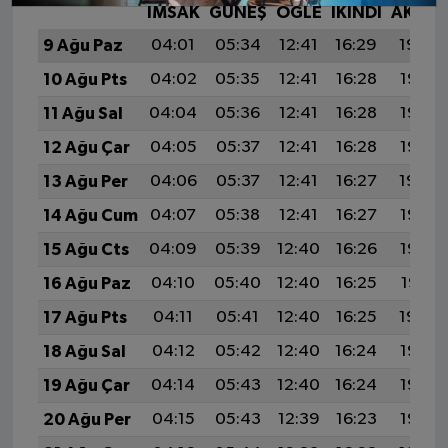
İMSAK
GÜNEŞ
ÖĞLE
İKINDI
AKŞA
9 Ağu Paz
04:01
05:34
12:41
16:29
19:39
10 Ağu Pts
04:02
05:35
12:41
16:28
19:38
11 Ağu Sal
04:04
05:36
12:41
16:28
19:37
12 Ağu Çar
04:05
05:37
12:41
16:28
19:35
13 Ağu Per
04:06
05:37
12:41
16:27
19:34
14 Ağu Cum
04:07
05:38
12:41
16:27
19:33
15 Ağu Cts
04:09
05:39
12:40
16:26
19:32
16 Ağu Paz
04:10
05:40
12:40
16:25
19:31
17 Ağu Pts
04:11
05:41
12:40
16:25
19:29
18 Ağu Sal
04:12
05:42
12:40
16:24
19:28
19 Ağu Çar
04:14
05:43
12:40
16:24
19:27
20 Ağu Per
04:15
05:43
12:39
16:23
19:25