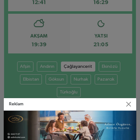
12:41
16:29
AKŞAM
YATSI
19:39
21:05
Afşin
Andırın
Çağlayancerit
Ekinözü
Elbistan
Göksun
Nurhak
Pazarcık
Türkoğlu
Reklam
ÇAĞLAYANCERIT AYLIK NAMAZ VAKITLERI