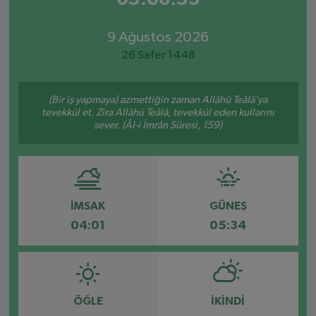
9 Ağustos 2026
26 Safer 1448
(Bir iş yapmaya) azmettiğin zaman Allâhü Teâlâ’ya
tevekkül et. Zira Allâhü Teâlâ, tevekkül eden kullarını
sever. (Âl-i İmrân Sûresi, 159)
İMSAK
GÜNEŞ
04:01
05:34
ÖĞLE
İKINDI