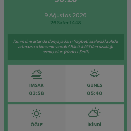
9 Ağustos 2026
26 Safer 1448
Kimin ilmi artar da dünyaya karşı (rağbeti azalarak) zühdü
artmazsa o kimsenin ancak Allâhü Teâlâ’dan uzaklığı
artmış olur. (Hadis-i Şerif)
İMSAK
GÜNEŞ
03:58
05:40
ÖĞLE
İKINDI