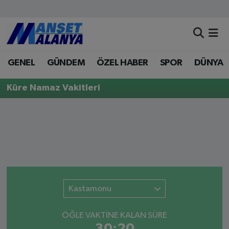
Antalya Nöbetçi Eczaneler
GENEL
GÜNDEM
ÖZEL HABER
SPOR
DÜNYA
Antalya Hava Durumu
Küre Namaz Vakitleri
Antalya Namaz Vakitleri
Antalya Trafik Yoğunluk Haritası
Süper Lig Puan Durumu ve Fikstür
Tüm Manşetler
Kastamonu
Son Dakika Haberleri
ÖĞLE VAKTİNE KALAN SÜRE
Haber Arşivi
30:20