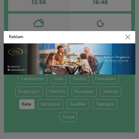
12:56
16:48
AKŞAM
YATSI
Reklam
20:02
21:37
Abana
Ağlı
Araç
Azdavay
Çatalzeytin
Cide
Daday
Devrekani
Doğanyurt
Hanönü
İhsangazi
İnebolu
Küre
Şenpazar
Seydiler
Taşköprü
Tosya