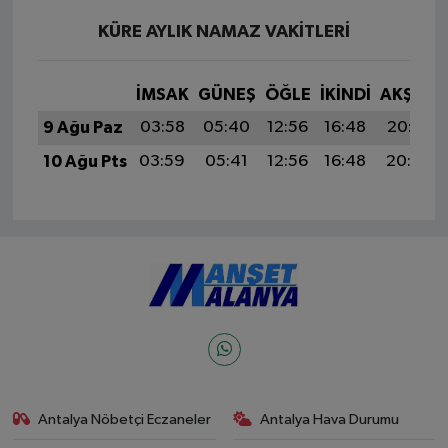
KÜRE AYLIK NAMAZ VAKITLERI
İMSAK
GÜNEŞ
ÖĞLE
İKINDI
AKŞAM
9 Ağu Paz
03:58
05:40
12:56
16:48
20:02
10 Ağu Pts
03:59
05:41
12:56
16:48
20:00
Antalya Nöbetçi Eczaneler
Antalya Hava Durumu