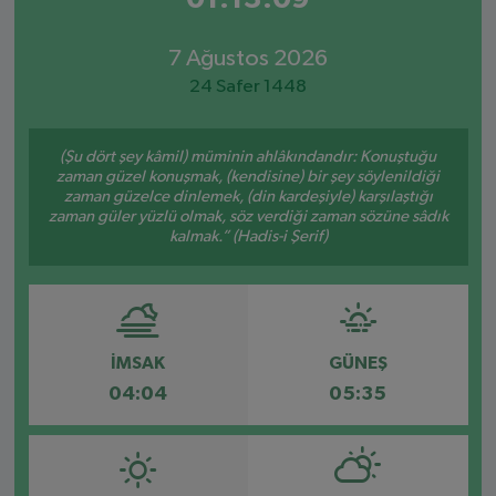
7 Ağustos 2026
24 Safer 1448
(Şu dört şey kâmil) müminin ahlâkındandır: Konuştuğu
zaman güzel konuşmak, (kendisine) bir şey söylenildiği
zaman güzelce dinlemek, (din kardeşiyle) karşılaştığı
zaman güler yüzlü olmak, söz verdiği zaman sözüne sâdık
kalmak.” (Hadis-i Şerif)
İMSAK
GÜNEŞ
04:04
05:35