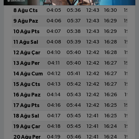
8 Ağu Cts
04:05
05:36
12:43
16:30
19:40
9 Ağu Paz
04:06
05:37
12:43
16:29
19:39
10 Ağu Pts
04:07
05:38
12:43
16:29
19:38
11 Ağu Sal
04:08
05:39
12:43
16:28
19:37
12 Ağu Çar
04:10
05:40
12:42
16:28
19:35
13 Ağu Per
04:11
05:40
12:42
16:27
19:34
14 Ağu Cum
04:12
05:41
12:42
16:27
19:33
15 Ağu Cts
04:13
05:42
12:42
16:27
19:32
16 Ağu Paz
04:14
05:43
12:42
16:26
19:31
17 Ağu Pts
04:16
05:44
12:42
16:25
19:29
18 Ağu Sal
04:17
05:45
12:41
16:25
19:28
19 Ağu Çar
04:18
05:45
12:41
16:24
19:27
20 Ağu Per
04:19
05:46
12:41
16:24
19:26