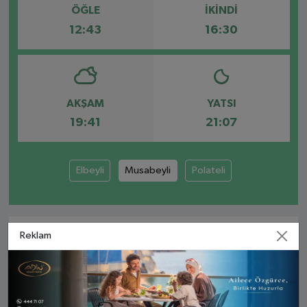
ÖĞLE
İKINDI
12:43
16:30
AKŞAM
YATSI
19:41
21:07
Elbeyli
Musabeyli
Polateli
Reklam
MUSABEYLI AYLIK NAMAZ VAKITLERI
İMSAK
GÜNEŞ
ÖĞLE
İKINDI
AKŞA
7 Ağu Cum
04:04
05:35
12:43
16:30
19:41