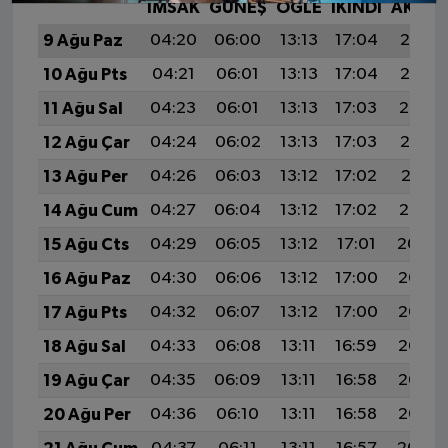
İMSAK
GÜNEŞ
ÖĞLE
İKINDI
AKŞA
9 Ağu Paz
04:20
06:00
13:13
17:04
20:17
10 Ağu Pts
04:21
06:01
13:13
17:04
20:15
11 Ağu Sal
04:23
06:01
13:13
17:03
20:14
12 Ağu Çar
04:24
06:02
13:13
17:03
20:13
13 Ağu Per
04:26
06:03
13:12
17:02
20:11
14 Ağu Cum
04:27
06:04
13:12
17:02
20:10
15 Ağu Cts
04:29
06:05
13:12
17:01
20:09
16 Ağu Paz
04:30
06:06
13:12
17:00
20:07
17 Ağu Pts
04:32
06:07
13:12
17:00
20:06
18 Ağu Sal
04:33
06:08
13:11
16:59
20:05
19 Ağu Çar
04:35
06:09
13:11
16:58
20:03
20 Ağu Per
04:36
06:10
13:11
16:58
20:02