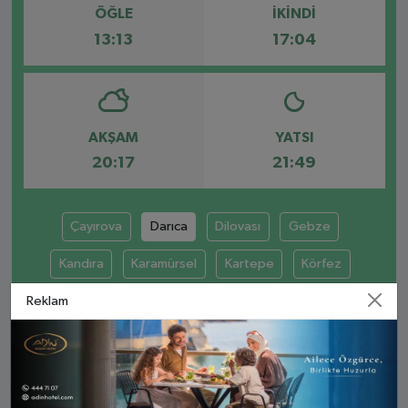
ÖĞLE
İKINDI
13:13
17:04
AKŞAM
YATSI
20:17
21:49
Çayırova
Darıca
Dilovası
Gebze
Kandıra
Karamürsel
Kartepe
Körfez
Reklam
DARICA AYLIK NAMAZ VAKITLERI