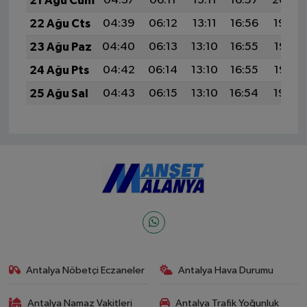
21 Ağu Cum
04:37
06:11
13:11
16:57
20:00
22 Ağu Cts
04:39
06:12
13:11
16:56
19:59
23 Ağu Paz
04:40
06:13
13:10
16:55
19:57
24 Ağu Pts
04:42
06:14
13:10
16:55
19:56
25 Ağu Sal
04:43
06:15
13:10
16:54
19:54
Antalya Nöbetçi Eczaneler
Antalya Hava Durumu
Antalya Namaz Vakitleri
Antalya Trafik Yoğunluk