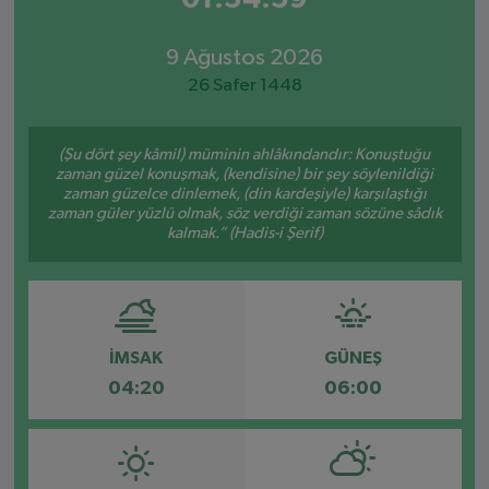
9 Ağustos 2026
26 Safer 1448
(Şu dört şey kâmil) müminin ahlâkındandır: Konuştuğu
zaman güzel konuşmak, (kendisine) bir şey söylenildiği
zaman güzelce dinlemek, (din kardeşiyle) karşılaştığı
zaman güler yüzlü olmak, söz verdiği zaman sözüne sâdık
kalmak.” (Hadis-i Şerif)
İMSAK
GÜNEŞ
04:20
06:00