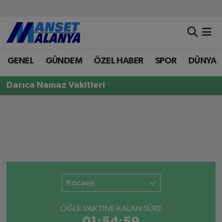
Antalya Nöbetçi Eczaneler
GENEL
GÜNDEM
ÖZEL HABER
SPOR
DÜNYA
Antalya Hava Durumu
Darıca Namaz Vakitleri
Antalya Namaz Vakitleri
Antalya Trafik Yoğunluk Haritası
Süper Lig Puan Durumu ve Fikstür
Tüm Manşetler
Kocaeli
Son Dakika Haberleri
ÖĞLE VAKTİNE KALAN SÜRE
Haber Arşivi
01:54:59