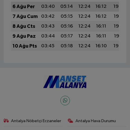
6 Ağu Per
03:40
05:14
12:24
16:12
19:24
7 Ağu Cum
03:42
05:15
12:24
16:12
19:23
8 Ağu Cts
03:43
05:16
12:24
16:11
19:22
9 Ağu Paz
03:44
05:17
12:24
16:11
19:21
10 Ağu Pts
03:45
05:18
12:24
16:10
19:20
Antalya Nöbetçi Eczaneler
Antalya Hava Durumu