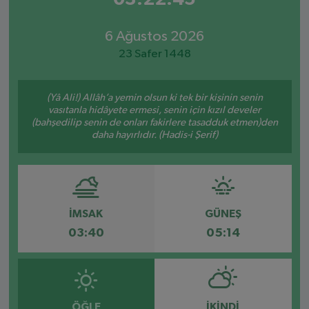
6 Ağustos 2026
23 Safer 1448
(Yâ Ali!) Allâh’a yemin olsun ki tek bir kişinin senin
vasıtanla hidâyete ermesi, senin için kızıl develer
(bahşedilip senin de onları fakirlere tasadduk etmen)den
daha hayırlıdır. (Hadis-i Şerif)
İMSAK
GÜNEŞ
03:40
05:14
ÖĞLE
İKINDI