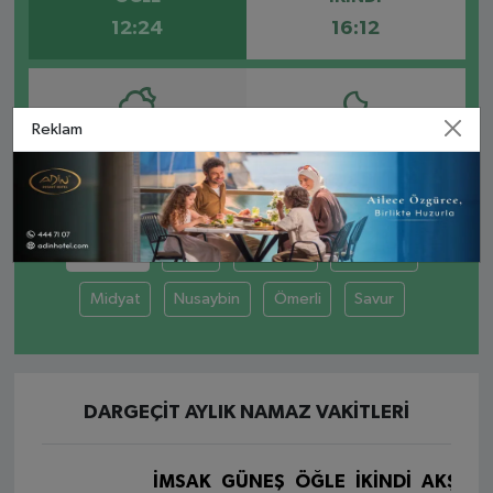
12:24
16:12
Reklam
AKŞAM
YATSI
19:24
20:51
Dargeçit
Derik
Kızıltepe
Mazıdağı
Midyat
Nusaybin
Ömerli
Savur
DARGEÇIT AYLIK NAMAZ VAKITLERI
İMSAK
GÜNEŞ
ÖĞLE
İKINDI
AKŞAM