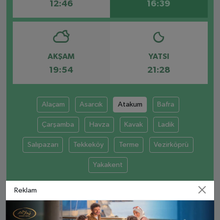
12:46
16:39
AKŞAM
YATSI
19:54
21:28
Alaçam
Asarcık
Atakum
Bafra
Çarşamba
Havza
Kavak
Ladik
Salıpazarı
Tekkeköy
Terme
Vezirköprü
Yakakent
Reklam
ATAKUM AYLIK NAMAZ VAKITLERI