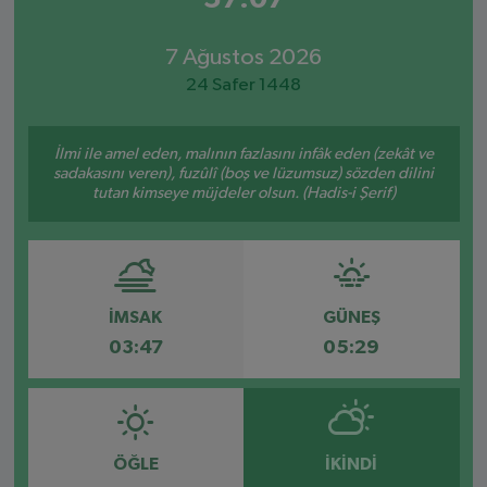
7 Ağustos 2026
24 Safer 1448
İlmi ile amel eden, malının fazlasını infâk eden (zekât ve
sadakasını veren), fuzûlî (boş ve lüzumsuz) sözden dilini
tutan kimseye müjdeler olsun. (Hadis-i Şerif)
İMSAK
GÜNEŞ
03:47
05:29
ÖĞLE
İKINDI