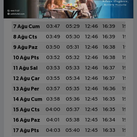
İMSAK
GÜNEŞ
ÖĞLE
İKINDI
AKŞA
7 Ağu Cum
03:47
05:29
12:46
16:39
19:54
8 Ağu Cts
03:49
05:30
12:46
16:39
19:52
9 Ağu Paz
03:50
05:31
12:46
16:38
19:51
10 Ağu Pts
03:52
05:32
12:46
16:38
19:50
11 Ağu Sal
03:53
05:33
12:46
16:37
19:48
12 Ağu Çar
03:55
05:34
12:46
16:37
19:47
13 Ağu Per
03:57
05:35
12:46
16:36
19:46
14 Ağu Cum
03:58
05:36
12:45
16:35
19:44
15 Ağu Cts
04:00
05:37
12:45
16:35
19:43
16 Ağu Paz
04:01
05:38
12:45
16:34
19:42
17 Ağu Pts
04:03
05:40
12:45
16:33
19:40