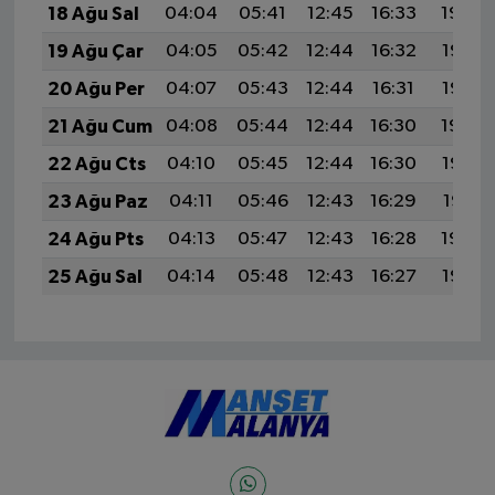
18 Ağu Sal
04:04
05:41
12:45
16:33
19:39
19 Ağu Çar
04:05
05:42
12:44
16:32
19:37
20 Ağu Per
04:07
05:43
12:44
16:31
19:36
21 Ağu Cum
04:08
05:44
12:44
16:30
19:34
22 Ağu Cts
04:10
05:45
12:44
16:30
19:33
23 Ağu Paz
04:11
05:46
12:43
16:29
19:31
24 Ağu Pts
04:13
05:47
12:43
16:28
19:30
25 Ağu Sal
04:14
05:48
12:43
16:27
19:28