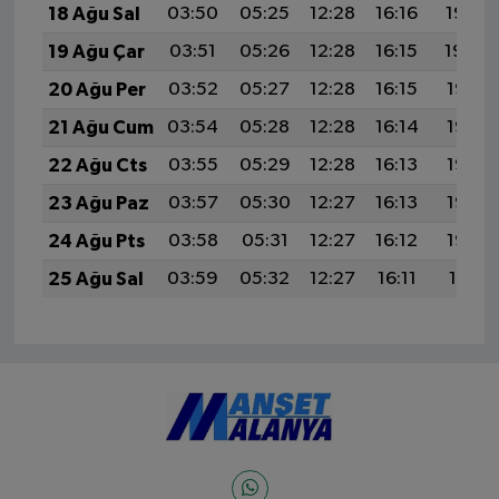
18 Ağu Sal
03:50
05:25
12:28
16:16
19:22
19 Ağu Çar
03:51
05:26
12:28
16:15
19:20
20 Ağu Per
03:52
05:27
12:28
16:15
19:19
21 Ağu Cum
03:54
05:28
12:28
16:14
19:17
22 Ağu Cts
03:55
05:29
12:28
16:13
19:16
23 Ağu Paz
03:57
05:30
12:27
16:13
19:14
24 Ağu Pts
03:58
05:31
12:27
16:12
19:13
25 Ağu Sal
03:59
05:32
12:27
16:11
19:11