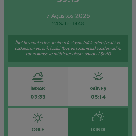
7 Ağustos 2026
24 Safer 1448
İlmi ile amel eden, malının fazlasını infâk eden (zekât ve
sadakasını veren), fuzûlî (boş ve lüzumsuz) sözden dilini
tutan kimseye müjdeler olsun. (Hadis-i Şerif)
İMSAK
GÜNEŞ
03:33
05:14
ÖĞLE
İKINDI