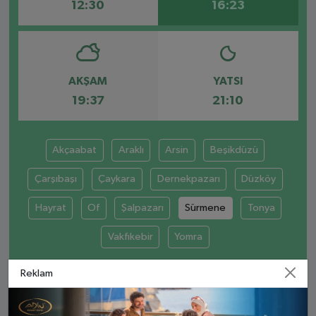
12:30
16:23
AKŞAM
YATSI
19:37
21:10
Akçaabat
Araklı
Arsin
Beşikdüzü
Çarşıbaşı
Çaykara
Dernekpazarı
Düzköy
Hayrat
Of
Şalpazarı
Sürmene
Tonya
Vakfıkebir
Yomra
Reklam
SÜRMENE AYLIK NAMAZ VAKITLERI