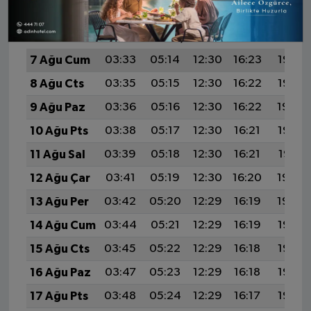
İMSAK
GÜNEŞ
ÖĞLE
İKINDI
AKŞA
7 Ağu Cum
03:33
05:14
12:30
16:23
19:37
8 Ağu Cts
03:35
05:15
12:30
16:22
19:35
9 Ağu Paz
03:36
05:16
12:30
16:22
19:34
10 Ağu Pts
03:38
05:17
12:30
16:21
19:33
11 Ağu Sal
03:39
05:18
12:30
16:21
19:31
12 Ağu Çar
03:41
05:19
12:30
16:20
19:30
13 Ağu Per
03:42
05:20
12:29
16:19
19:29
14 Ağu Cum
03:44
05:21
12:29
16:19
19:27
15 Ağu Cts
03:45
05:22
12:29
16:18
19:26
16 Ağu Paz
03:47
05:23
12:29
16:18
19:25
17 Ağu Pts
03:48
05:24
12:29
16:17
19:23