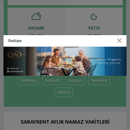
AKŞAM
YATSI
19:53
21:25
Reklam
Akdağmadeni
Boğazlıyan
Çandır
Çayıralan
Çekerek
Kadışehri
Saraykent
Sarıkaya
Şefaatli
Sorgun
Yenifakılı
Yerköy
SARAYKENT AYLIK NAMAZ VAKITLERI