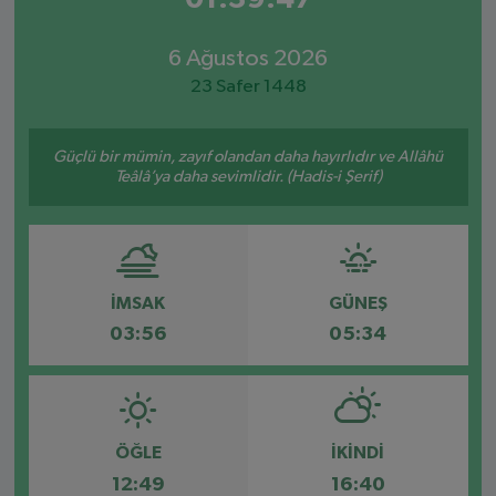
6 Ağustos 2026
23 Safer 1448
Güçlü bir mümin, zayıf olandan daha hayırlıdır ve Allâhü
Teâlâ’ya daha sevimlidir. (Hadis-i Şerif)
İMSAK
GÜNEŞ
03:56
05:34
ÖĞLE
İKINDI
12:49
16:40