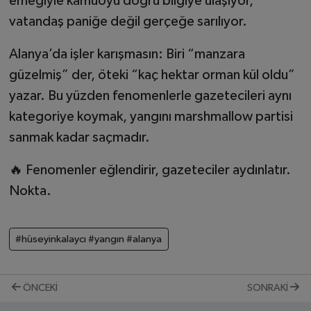
emeğiyle kamuoyu doğru bilgiye ulaşıyor,
vatandaş paniğe değil gerçeğe sarılıyor.
Alanya’da işler karışmasın: Biri “manzara
güzelmiş” der, öteki “kaç hektar orman kül oldu”
yazar. Bu yüzden fenomenlerle gazetecileri aynı
kategoriye koymak, yangını marshmallow partisi
sanmak kadar saçmadır.
🔥 Fenomenler eğlendirir, gazeteciler aydınlatır.
Nokta.
#hüseyinkalaycı #yangın #alanya
ÖNCEKI
SONRAKI