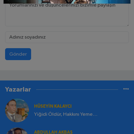
Gönder
Yazarlar
HÜSEYİN KALAYCI
Yiğidi Öldür, Hakkını Yeme…
ABDULLAH AKBAŞ