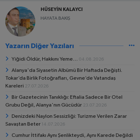
HÜSEYİN KALAYCI
HAYATA BAKIŞ
Yazarın Diğer Yazıları
Yiğidi Öldür, Hakkını Yeme…
04.08.2026
Alanya'da Siyasetin Albümü Bir Haftada Değişti.
Tokar’da Birlik Fotoğrafları, Gevne’de Vatandaş
Kareleri
27.07.2026
Bir Gazetecinin Tanıklığı: Eftalia Sadece Bir Otel
Grubu Değil, Alanya'nın Gücüdür
23.07.2026
Denizdeki Naylon Sessizliği: Turizme Verilen Zarar
Savaştan Beter
14.07.2026
Cumhur İttifakı Aynı Şenlikteydi, Aynı Karede Değildi