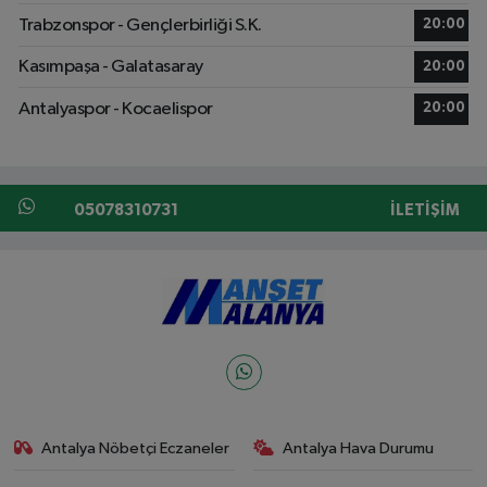
Trabzonspor - Gençlerbirliği S.K.
20:00
Kasımpaşa - Galatasaray
20:00
Antalyaspor - Kocaelispor
20:00
05078310731
İLETIŞIM
Antalya Nöbetçi Eczaneler
Antalya Hava Durumu