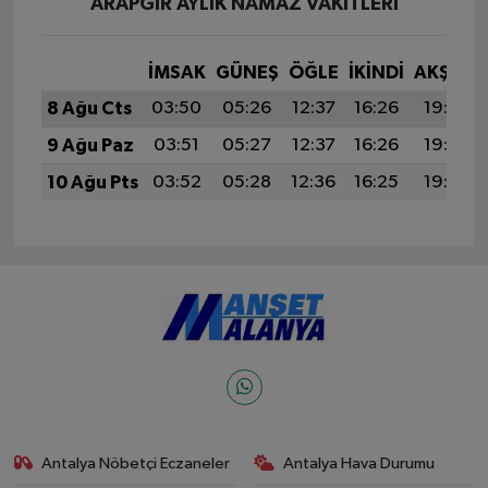
ARAPGIR AYLIK NAMAZ VAKITLERI
İMSAK
GÜNEŞ
ÖĞLE
İKINDI
AKŞAM
8 Ağu Cts
03:50
05:26
12:37
16:26
19:38
9 Ağu Paz
03:51
05:27
12:37
16:26
19:37
10 Ağu Pts
03:52
05:28
12:36
16:25
19:35
Antalya Nöbetçi Eczaneler
Antalya Hava Durumu