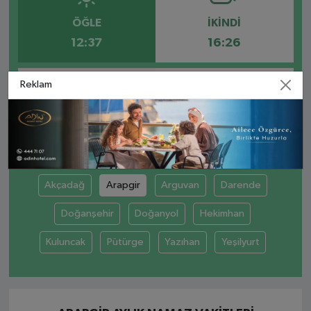
ÖĞLE
İKINDI
12:37
16:26
Reklam
AKŞAM
YATSI
19:38
21:07
Akçadağ
Arapgir
Arguvan
Darende
Doğanşehir
Doğanyol
Hekimhan
Kuluncak
Pütürge
Yazıhan
Yeşilyurt