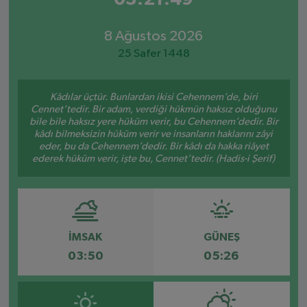
8 Ağustos 2026
25 Safer 1448
Kâdılar üçtür. Bunlardan ikisi Cehennem’de, biri
Cennet’tedir. Bir adam, verdiği hükmün haksız olduğunu
bile bile haksız yere hüküm verir, bu Cehennem’dedir. Bir
kâdı bilmeksizin hüküm verir ve insanların haklarını zâyi
eder, bu da Cehennem’dedir. Bir kâdı da hakka riâyet
ederek hüküm verir, işte bu, Cennet’tedir. (Hadis-i Şerif)
İMSAK
GÜNEŞ
03:50
05:26