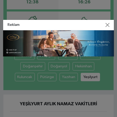
12:38
16:26
Reklam
AKŞAM
YATSI
19:37
21:05
Akçadağ
Arapgir
Arguvan
Darende
Doğanşehir
Doğanyol
Hekimhan
Kuluncak
Pütürge
Yazıhan
Yeşilyurt
YEŞILYURT AYLIK NAMAZ VAKITLERI