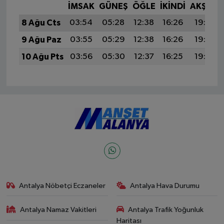
İMSAK
GÜNEŞ
ÖĞLE
İKINDI
AKŞAM
8 Ağu Cts
03:54
05:28
12:38
16:26
19:37
9 Ağu Paz
03:55
05:29
12:38
16:26
19:36
10 Ağu Pts
03:56
05:30
12:37
16:25
19:35
Antalya Nöbetçi Eczaneler
Antalya Hava Durumu
Antalya Namaz Vakitleri
Antalya Trafik Yoğunluk
Haritası