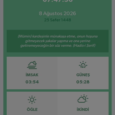
8 Ağustos 2026
25 Safer 1448
(Mümin) kardeşinle münakaşa etme, onun hoşuna
gitmeyecek şakalar yapma ve ona yerine
getiremeyeceğin bir söz verme. (Hadis-i Şerif)
İMSAK
GÜNEŞ
03:54
05:28
ÖĞLE
İKINDI