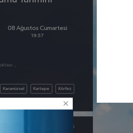
08 Ağustos Cumartesi
19:57
ktası: ,
Karamürsel
Kartepe
Körfez
ÇIY
GÖRÜŞ