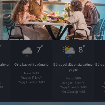
0
0
hpa
km/s
23 OCAK
24 OCAK
CUMA
CUMARTESI
°
°
°
7
8
yağmur
Orta kuvvetli yağmurlu
Bölgesel düzensiz yağmur
Bölge
yağışlı
Nem: %80
Rüzgar: 11 km/h
Nem: %86
Yağış Olasılığı: %89
h
Rüzgar: 15 km/h
%88
Yağış Olasılığı: %86
Ya
Kar Olasılığı: %18
K