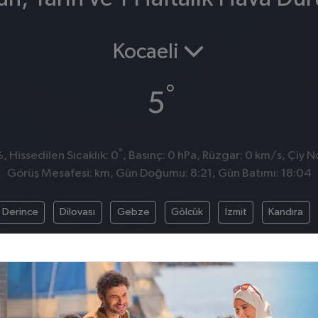
Kocaeli
°
5
°
 Hissedilen Sıcaklık: 0
, Basınç: 0 hPa, Rüzgar: 0 km/s, Çiy No
Görüş Mesafesi: km, Gün Doğumu: 8:21, Gün Batımı: 18:04
Derince
Dilovası
Gebze
Gölcük
İzmit
Kandıra
BASINÇ
RÜZGAR