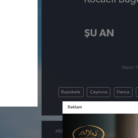
ŞU AN
Nem: %,
Başiskele
Çayırova
Darıca
Reklam
HISSEDILEN
NEM