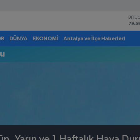
BITC
79.5
DOL
45,4
OR
DÜNYA
EKONOMİ
Antalya ve İlçe Haberleri
EUR
53,3
mu
STER
61,6
G.AL
6862
BİST
14.5
ün, Yarın ve 1 Haftalık Hava Du