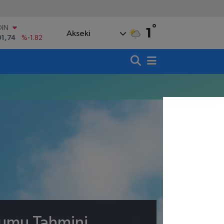
°
OIN
1
Akseki
91,74
%-1.82
AR
3620
%0.02
O
8690
%0.19
LİN
0380
%0.18
TIN
,09000
%0.19
100
98,00
%0
rumu Tahmini