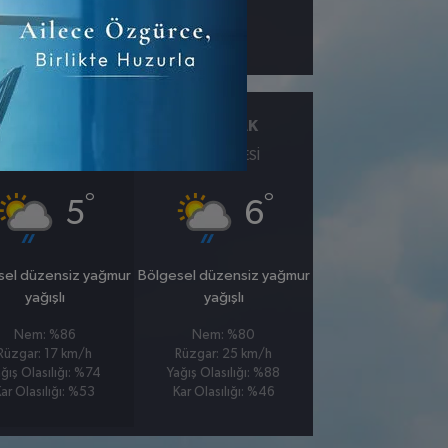
km
25 OCAK
26 OCAK
PAZAR
PAZARTESI
°
°
5
6
sel düzensiz yağmur
Bölgesel düzensiz yağmur
yağışlı
yağışlı
Nem: %86
Nem: %80
Rüzgar: 17 km/h
Rüzgar: 25 km/h
ğış Olasılığı: %74
Yağış Olasılığı: %88
ar Olasılığı: %53
Kar Olasılığı: %46