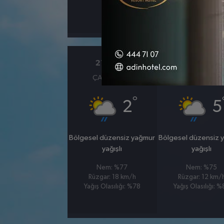
°
0
%
21 OCAK
22 OCAK
ÇARŞAMBA
PERŞEMBE
°
2
5
Bölgesel düzensiz yağmur
Bölgesel düzensiz 
yağışlı
yağışlı
Nem: %77
Nem: %75
Rüzgar: 18 km/h
Rüzgar: 12 km/
Yağış Olasılığı: %78
Yağış Olasılığı: 