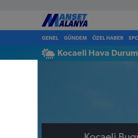
Antalya Nöbetçi Eczaneler
GENEL
GÜNDEM
ÖZEL HABER
SP
Antalya Hava Durumu
Kocaeli Hava Duru
Antalya Namaz Vakitleri
Antalya Trafik Yoğunluk Haritası
Süper Lig Puan Durumu ve Fikstür
Tüm Manşetler
Son Dakika Haberleri
Haber Arşivi
Kocaeli Bug