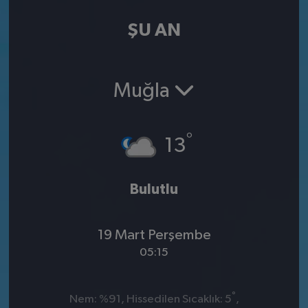
ŞU AN
Muğla
°
13
Bulutlu
19 Mart Perşembe
05:15
°
Nem: %91, Hissedilen Sıcaklık: 5
,