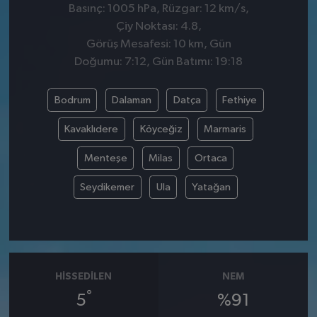
Basınç: 1005 hPa, Rüzgar: 12 km/s,
Çiy Noktası: 4.8,
Görüş Mesafesi: 10 km, Gün
Doğumu: 7:12, Gün Batımı: 19:18
Bodrum
Dalaman
Datça
Fethiye
Kavaklıdere
Köyceğiz
Marmaris
Menteşe
Milas
Ortaca
Seydikemer
Ula
Yatağan
HISSEDILEN
NEM
°
5
%91