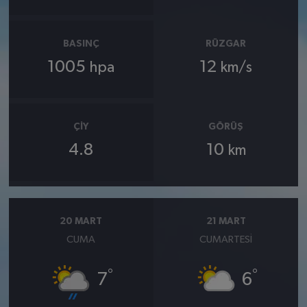
BASINÇ
RÜZGAR
1005
12
hpa
km/s
ÇIY
GÖRÜŞ
4.8
10
km
20 MART
21 MART
CUMA
CUMARTESI
°
°
7
6