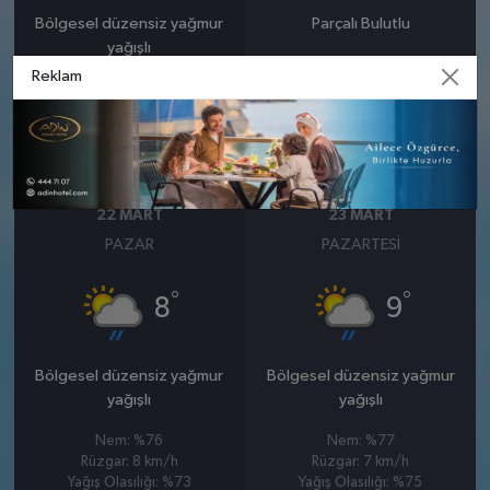
Bölgesel düzensiz yağmur
Parçalı Bulutlu
yağışlı
Nem: %78
Reklam
Rüzgar: 12 km/h
Nem: %90
Rüzgar: 11 km/h
Yağış Olasılığı: %88
22 MART
23 MART
PAZAR
PAZARTESI
°
°
8
9
Bölgesel düzensiz yağmur
Bölgesel düzensiz yağmur
yağışlı
yağışlı
Nem: %76
Nem: %77
Rüzgar: 8 km/h
Rüzgar: 7 km/h
Yağış Olasılığı: %73
Yağış Olasılığı: %75