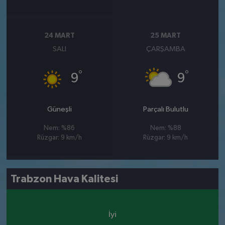
24 MART
25 MART
SALI
ÇARŞAMBA
°
°
9
9
Güneşli
Parçalı Bulutlu
Nem: %86
Nem: %88
Rüzgar: 9 km/h
Rüzgar: 9 km/h
Trabzon Hava Kalitesi
İyi