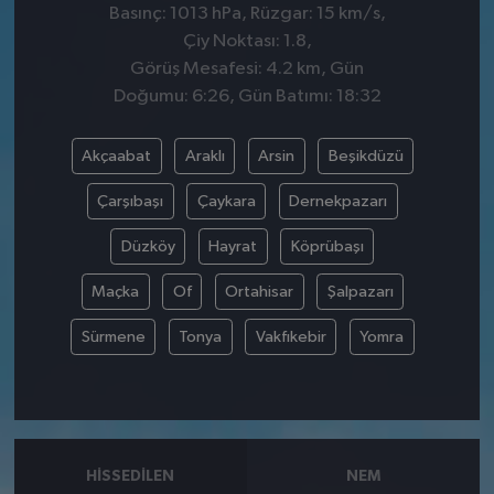
Basınç: 1013 hPa, Rüzgar: 15 km/s,
Çiy Noktası: 1.8,
Görüş Mesafesi: 4.2 km, Gün
Doğumu: 6:26, Gün Batımı: 18:32
Akçaabat
Araklı
Arsin
Beşikdüzü
Çarşıbaşı
Çaykara
Dernekpazarı
Düzköy
Hayrat
Köprübaşı
Maçka
Of
Ortahisar
Şalpazarı
Sürmene
Tonya
Vakfıkebir
Yomra
HISSEDILEN
NEM