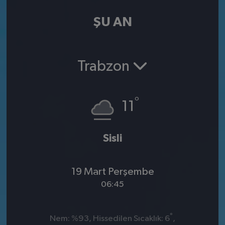
ŞU AN
Trabzon
°
11
Sisli
19 Mart Perşembe
06:45
°
Nem: %93, Hissedilen Sıcaklık: 6
,