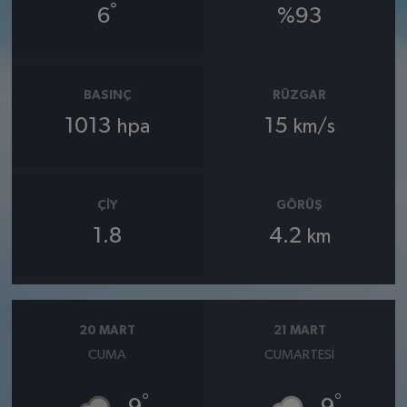
°
6
%93
BASINÇ
RÜZGAR
1013
15
hpa
km/s
ÇIY
GÖRÜŞ
1.8
4.2
km
20 MART
21 MART
CUMA
CUMARTESI
°
°