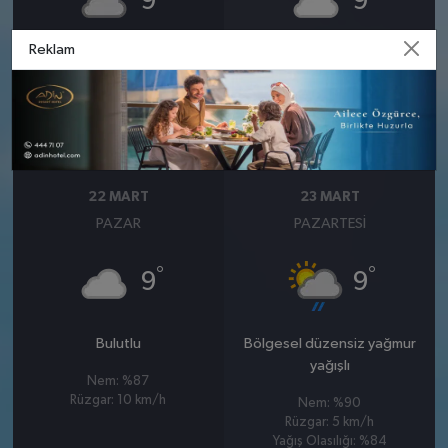
9
9
Reklam
Çok bulutlu
Bulutlu
Nem: %80
Nem: %83
Rüzgar: 7 km/h
Rüzgar: 9 km/h
22 MART
23 MART
PAZAR
PAZARTESI
°
°
9
9
Bulutlu
Bölgesel düzensiz yağmur
yağışlı
Nem: %87
Rüzgar: 10 km/h
Nem: %90
Rüzgar: 5 km/h
Yağış Olasılığı: %84