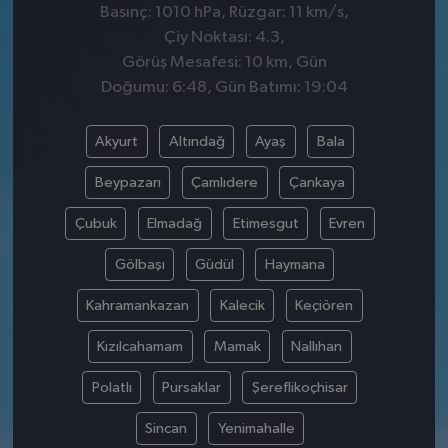
Basınç: 1010 hPa, Rüzgar: 11 km/s,
Çiy Noktası: 4.3,
Görüş Mesafesi: 10 km, Gün
Doğumu: 6:48, Gün Batımı: 19:04
Akyurt
Altındağ
Ayaş
Bala
Beypazarı
Çamlıdere
Çankaya
Çubuk
Elmadağ
Etimesgut
Evren
Gölbaşı
Güdül
Haymana
Kahramankazan
Kalecik
Keçiören
Kızılcahamam
Mamak
Nallıhan
Polatlı
Pursaklar
Şereflikoçhisar
Sincan
Yenimahalle