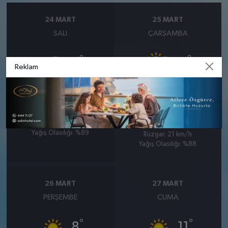
24 MART
25 MART
SALI
ÇARŞAMBA
°
°
8
8
Reklam
Orta kuvvetli yağmurlu
Bölgesel düzensiz yağmur
yağışlı
Nem: %77
Rüzgar: 17 km/h
Nem: %74
Yağış Olasılığı: %89
Rüzgar: 21 km/h
Yağış Olasılığı: %88
26 MART
27 MART
PERŞEMBE
CUMA
°
°
8
11