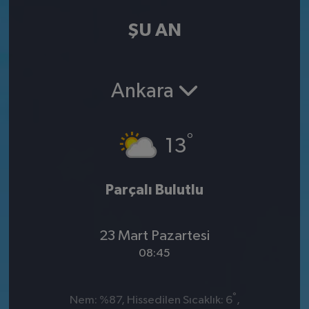
ŞU AN
Ankara
°
13
Parçalı Bulutlu
23 Mart Pazartesi
08:45
°
Nem: %87, Hissedilen Sıcaklık: 6
,