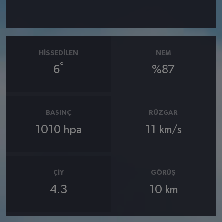
HISSEDILEN
NEM
°
6
%87
BASINÇ
RÜZGAR
1010
11
hpa
km/s
ÇIY
GÖRÜŞ
4.3
10
km