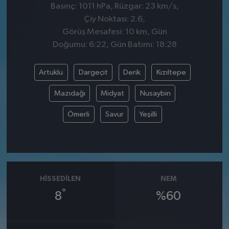
Basınç: 1011 hPa, Rüzgar: 23 km/s,
Çiy Noktası: 2.6,
Görüş Mesafesi: 10 km, Gün
Doğumu: 6:22, Gün Batımı: 18:28
Artuklu
Dargeçit
Derik
Kızıltepe
Mazıdağı
Midyat
Nusaybin
Ömerli
Savur
Yeşilli
HISSEDILEN
NEM
°
8
%60