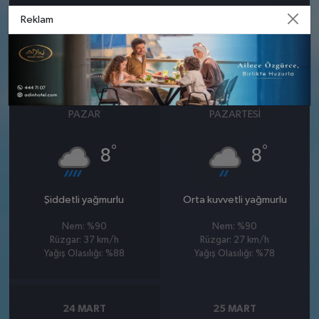
Nem: %93
Nem: %85
Reklam
Rüzgar: 44 km/h
Rüzgar: 30 km/h
Yağış Olasılığı: %89
Yağış Olasılığı: %89
22 MART
23 MART
PAZAR
PAZARTESI
°
°
8
8
Şiddetli yağmurlu
Orta kuvvetli yağmurlu
Nem: %90
Nem: %90
Rüzgar: 37 km/h
Rüzgar: 27 km/h
Yağış Olasılığı: %88
Yağış Olasılığı: %78
24 MART
25 MART