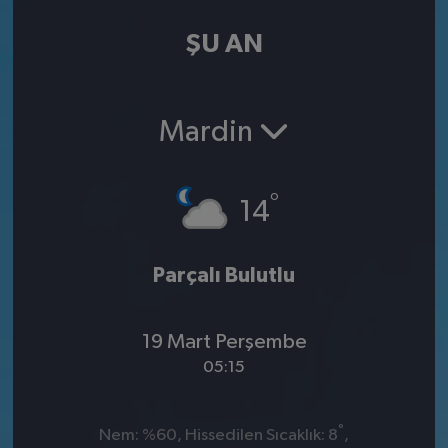
ŞU AN
Mardin
°
14
Parçalı Bulutlu
19 Mart Perşembe
05:15
°
Nem: %60, Hissedilen Sıcaklık: 8
,