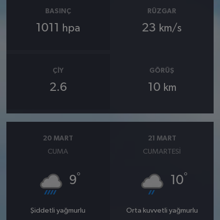
BASINÇ
RÜZGAR
1011
23
hpa
km/s
ÇIY
GÖRÜŞ
2.6
10
km
20 MART
21 MART
CUMA
CUMARTESI
°
°
9
10
Şiddetli yağmurlu
Orta kuvvetli yağmurlu