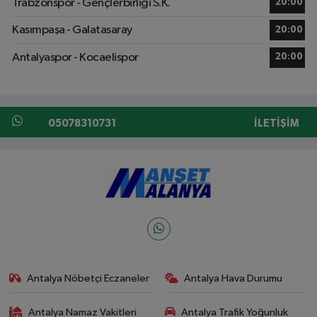
Trabzonspor - Gençlerbirliği S.K.
20:00
Kasımpaşa - Galatasaray
20:00
Antalyaspor - Kocaelispor
20:00
05078310731
İLETIŞIM
Antalya Nöbetçi Eczaneler
Antalya Hava Durumu
Antalya Namaz Vakitleri
Antalya Trafik Yoğunluk