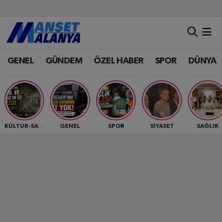
Antalya Nöbetçi Eczaneler
GENEL
GÜNDEM
ÖZEL HABER
SPOR
DÜNYA
Antalya Hava Durumu
Antalya Namaz Vakitleri
Antalya Trafik Yoğunluk Haritası
GENEL
SPOR
SİYASET
SAĞLIK
KÜLTÜR-SANAT
Süper Lig Puan Durumu ve Fikstür
Tüm Manşetler
Son Dakika Haberleri
Haber Arşivi