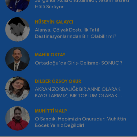
Sürgünün Acısı Unutulmadı, Vatan Hasreti
Hâlâ Sürüyor
HÜSEYIN KALAYCI
Alanya, Çölyak Dostu İlk Tatil
Destinasyonlarından Biri Olabilir mi?
MAHIR OKTAY
Ortadoğu'da Giriş-Gelişme- SONUÇ ?
DILBER ÖZSOY OKUR
AKRAN ZORBALIĞI: BIR ANNE OLARAK
KAYGILARIMIZ, BIR TOPLUM OLARAK
SORUMLULUĞUMUZ
MUHITTIN ALP
O Sandık, Hepimizin Onurudur: Muhittin
Böcek Yalnız Değildir!