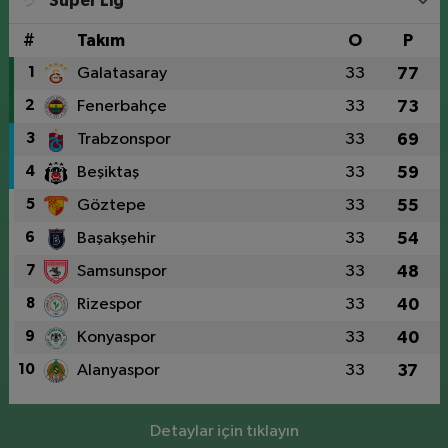
Süper Lig
#
Takım
O
P
1
Galatasaray
33
77
2
Fenerbahçe
33
73
3
Trabzonspor
33
69
4
Beşiktaş
33
59
5
Göztepe
33
55
6
Başakşehir
33
54
7
Samsunspor
33
48
8
Rizespor
33
40
9
Konyaspor
33
40
10
Alanyaspor
33
37
Detaylar için tıklayın