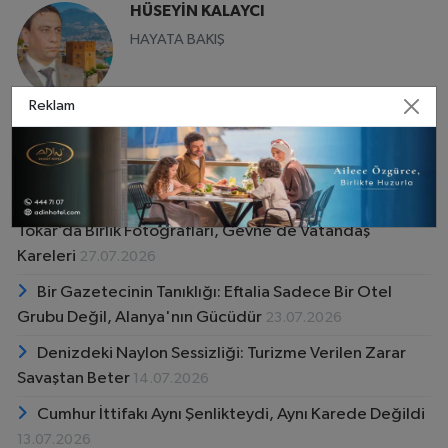
HÜSEYİN KALAYCI
HAYATA BAKIŞ
Reklam
Yazarın Diğer Yazıları
Yiğidi Öldür, Hakkını Yeme…
04.08.2026
Alanya'da Siyasetin Albümü Bir Haftada Değişti.
Tokar’da Birlik Fotoğrafları, Gevne’de Vatandaş
Kareleri
27.07.2026
Bir Gazetecinin Tanıklığı: Eftalia Sadece Bir Otel
Grubu Değil, Alanya'nın Gücüdür
23.07.2026
Denizdeki Naylon Sessizliği: Turizme Verilen Zarar
Savaştan Beter
14.07.2026
Cumhur İttifakı Aynı Şenlikteydi, Aynı Karede Değildi
13.07.2026