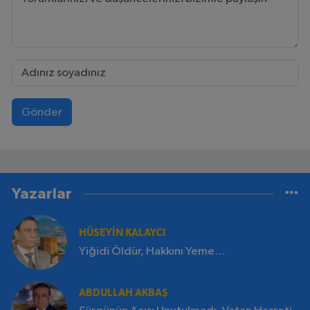
Gönder
Yazarlar
HÜSEYİN KALAYCI
Yiğidi Öldür, Hakkını Yeme…
ABDULLAH AKBAŞ