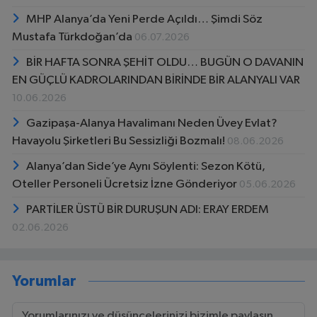
MHP Alanya’da Yeni Perde Açıldı… Şimdi Söz
Mustafa Türkdoğan’da
06.07.2026
BİR HAFTA SONRA ŞEHİT OLDU… BUGÜN O DAVANIN
EN GÜÇLÜ KADROLARINDAN BİRİNDE BİR ALANYALI VAR
10.06.2026
Gazipaşa-Alanya Havalimanı Neden Üvey Evlat?
Havayolu Şirketleri Bu Sessizliği Bozmalı!
08.06.2026
Alanya’dan Side’ye Aynı Söylenti: Sezon Kötü,
Oteller Personeli Ücretsiz İzne Gönderiyor
05.06.2026
PARTİLER ÜSTÜ BİR DURUŞUN ADI: ERAY ERDEM
02.06.2026
Yorumlar