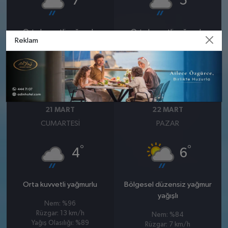
7
5
Orta kuvvetli yağmurlu
Orta kuvvetli yağmurlu
Reklam
Nem: %90
Nem: %93
Rüzgar: 10 km/h
Rüzgar: 11 km/h
Yağış Olasılığı: %91
Yağış Olasılığı: %89
21 MART
22 MART
CUMARTESI
PAZAR
°
°
4
6
Orta kuvvetli yağmurlu
Bölgesel düzensiz yağmur
yağışlı
Nem: %96
Rüzgar: 13 km/h
Nem: %84
Yağış Olasılığı: %89
Rüzgar: 7 km/h