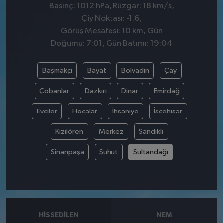
Basınç: 1012 hPa, Rüzgar: 18 km/s,
Çiy Noktası: -1.6,
Görüş Mesafesi: 10 km, Gün
Doğumu: 7:01, Gün Batımı: 19:04
Başmakçı
Bayat
Bolvadin
Çay
Çobanlar
Dazkırı
Dinar
Emirdağ
Evciler
Hocalar
İhsaniye
İscehisar
Kızılören
Merkez
Sandıklı
Sinanpaşa
Şuhut
Sultandağı
HISSEDILEN
NEM