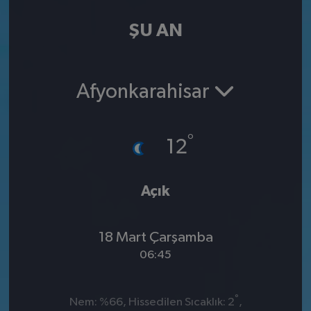
ŞU AN
Afyonkarahisar
°
12
Açık
18 Mart Çarşamba
06:45
°
Nem: %66, Hissedilen Sıcaklık: 2
,