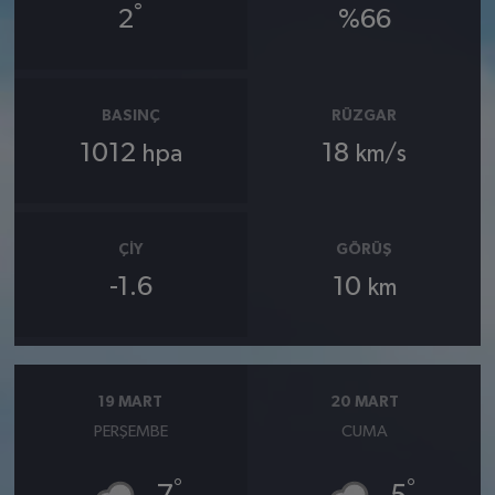
°
2
%66
BASINÇ
RÜZGAR
1012
18
hpa
km/s
ÇIY
GÖRÜŞ
-1.6
10
km
19 MART
20 MART
PERŞEMBE
CUMA
°
°