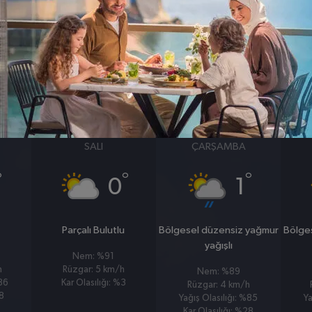
BASINÇ
RÜZGAR
1009
5
hpa
km/s
24 MART
25 MART
SALI
ÇARŞAMBA
°
°
°
0
1
Parçalı Bulutlu
Bölgesel düzensiz yağmur
Bölge
yağışlı
Nem: %91
h
Rüzgar: 5 km/h
Nem: %89
%86
Kar Olasılığı: %3
Rüzgar: 4 km/h
28
Yağış Olasılığı: %85
Ya
Kar Olasılığı: %28