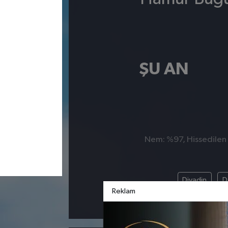
ŞU AN
Nem: %97, Hissedilen S
Diyadin
D
Reklam