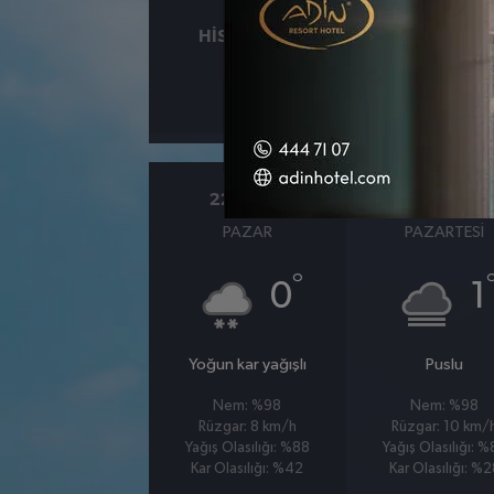
HISSEDILEN
NEM
°
-1
%97
22 MART
23 MART
PAZAR
PAZARTESI
°
0
1
Yoğun kar yağışlı
Puslu
Nem: %98
Nem: %98
Rüzgar: 8 km/h
Rüzgar: 10 km/
Yağış Olasılığı: %88
Yağış Olasılığı: 
Kar Olasılığı: %42
Kar Olasılığı: %