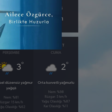
ÇIY
GÖRÜŞ
-1.1
0
km
26 MART
27 MART
PERŞEMBE
CUMA
°
°
3
2
sel düzensiz yağmur
Orta kuvvetli yağmurlu
yağışlı
Nem: %98
Rüzgar: 5 km/h
Nem: %81
Yağış Olasılığı: %87
Rüzgar: 15 km/h
Kar Olasılığı: %11
ğış Olasılığı: %62