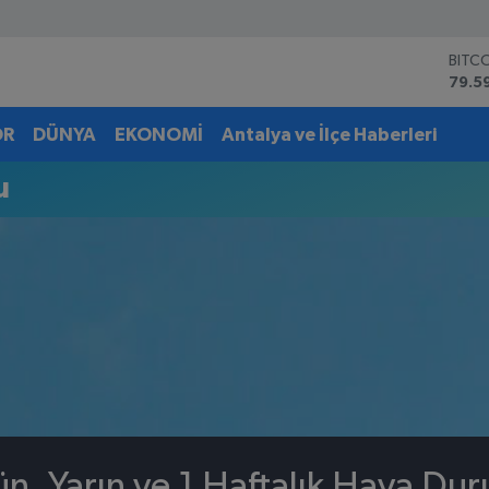
BITC
79.5
DOL
45,4
OR
DÜNYA
EKONOMİ
Antalya ve İlçe Haberleri
EUR
53,3
u
STER
61,6
G.AL
6862
BİST
14.5
, Yarın ve 1 Haftalık Hava Du