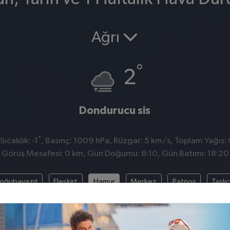
Ağrı
°
2
Dondurucu sis
°
ıcaklık: -1
, Basınç: 1009 hPa, Rüzgar: 5 km/s, Toplam Yağış: 
Görüş Mesafesi: 0 km, Gün Doğumu: 6:10, Gün Batımı: 18:20
oğubayazıt
Eleşkirt
Hamur
Merkez
Patnos
Taşlı