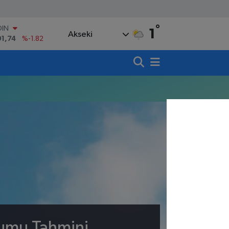
°
OIN
1
Akseki
91,74
%-1.82
AR
3620
%0.02
O
8690
%0.19
LİN
0380
%0.18
TIN
,09000
%0.19
100
98,00
%0
rumu Tahmini