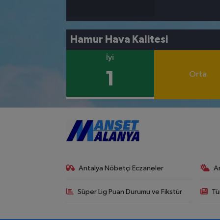
Hamur Hava Kalitesi
İyi
1
Orta
Antalya Nöbetçi Eczaneler
A
Süper Lig Puan Durumu ve Fikstür
Tü