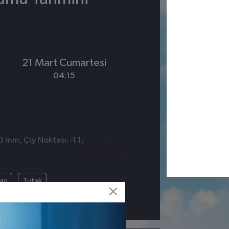
21 Mart Cumartesi
04:15
0 mm, Çiy Noktası: -1.1,
çay
Tutak