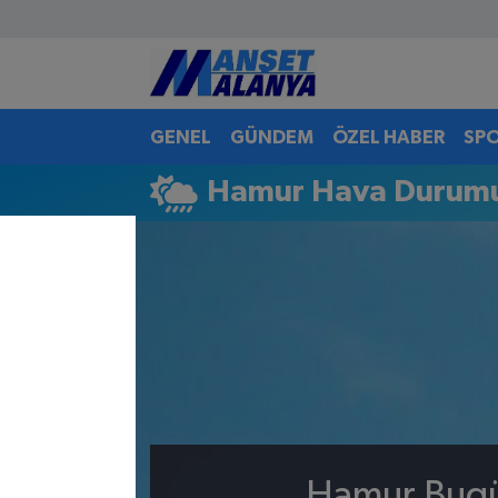
Antalya Nöbetçi Eczaneler
GENEL
GÜNDEM
ÖZEL HABER
SP
Antalya Hava Durumu
Hamur Hava Durum
Antalya Namaz Vakitleri
Antalya Trafik Yoğunluk Haritası
Süper Lig Puan Durumu ve Fikstür
Tüm Manşetler
Son Dakika Haberleri
Haber Arşivi
Hamur Bugün