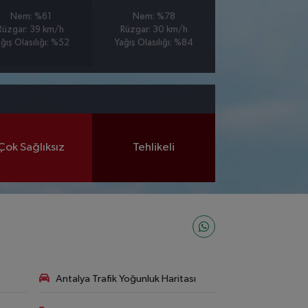
Nem: %61
Nem: %78
Rüzgar: 39 km/h
Rüzgar: 30 km/h
ğış Olasılığı: %52
Yağış Olasılığı: %84
Çok Sağlıksız
Tehlikeli
Antalya Trafik Yoğunluk Haritası