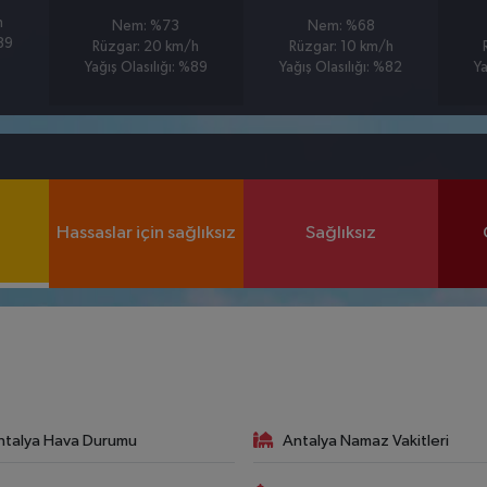
h
Nem: %73
Nem: %68
%89
Rüzgar: 20 km/h
Rüzgar: 10 km/h
Yağış Olasılığı: %89
Yağış Olasılığı: %82
Ya
Hassaslar için sağlıksız
Sağlıksız
ntalya Hava Durumu
Antalya Namaz Vakitleri