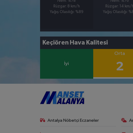
Nem: %78
Nem: %76
Rüzgar: 8 km/h
Rüzgar: 14 km/
Yağış Olasılığı: %89
Yağış Olasılığı: 
Keçiören Hava Kalitesi
Orta
2
İyi
Antalya Nöbetçi Eczaneler
A