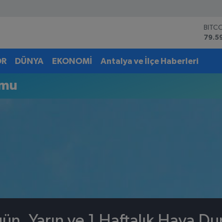
BITC
79.5
DOL
45,4
OR
DÜNYA
EKONOMİ
Antalya ve İlçe Haberleri
EUR
53,3
umu
STER
61,6
G.AL
6862
BİST
14.5
ün, Yarın ve 1 Haftalık Hava D