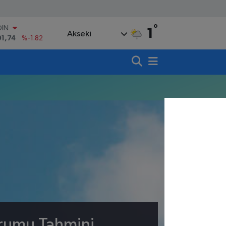
°
OIN
1
Akseki
91,74
%-1.82
AR
3620
%0.02
O
8690
%0.19
LİN
0380
%0.18
TIN
,09000
%0.19
100
98,00
%0
urumu Tahmini