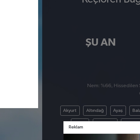
ŞU AN
Nem: %66, Hissedilen S
Akyurt
Altındağ
Ayaş
Bal
Güdül
Haymana
Kahram
Reklam