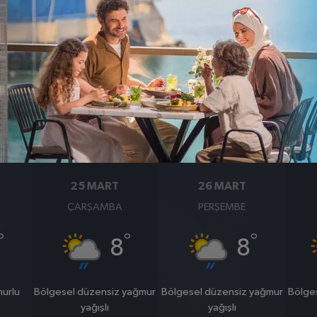
BASINÇ
RÜZGAR
1006
5
hpa
km/s
25 MART
26 MART
ÇARŞAMBA
PERŞEMBE
°
°
°
8
8
murlu
Bölgesel düzensiz yağmur
Bölgesel düzensiz yağmur
Bölge
yağışlı
yağışlı