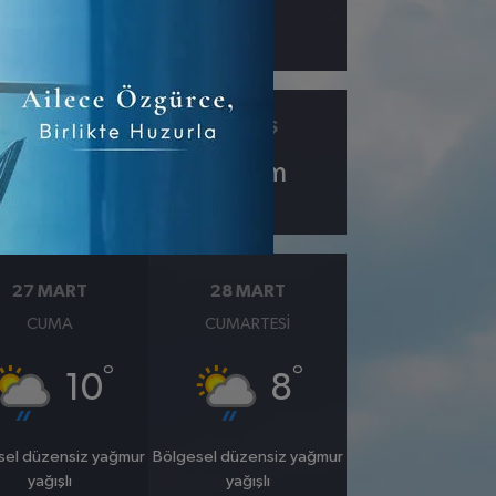
ÇIY
GÖRÜŞ
4.6
10
km
27 MART
28 MART
CUMA
CUMARTESI
°
°
10
8
sel düzensiz yağmur
Bölgesel düzensiz yağmur
yağışlı
yağışlı