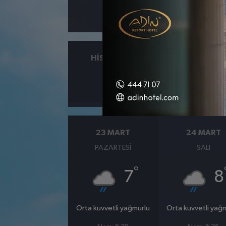
HISSEDILEN
NEM
°
10
%66
23 MART
24 MART
PAZARTESI
SALI
°
7
8
Orta kuvvetli yağmurlu
Orta kuvvetli yağ