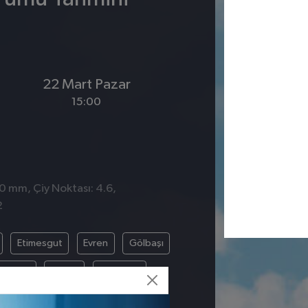
22 Mart Pazar
15:00
 0 mm, Çiy Noktası: 4.6,
2
Etimesgut
Evren
Gölbaşı
allıhan
Polatlı
Pursaklar