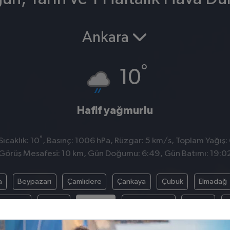
Ankara
°
10
Hafif yağmurlu
°
ıcaklık: 10
, Basınç: 1006 hPa, Rüzgar: 5 km/s, Toplam Yağış:
Görüş Mesafesi: 10 km, Gün Doğumu: 6:49, Gün Batımı: 19:0
a
Beypazarı
Çamlıdere
Çankaya
Çubuk
Elmadağ
ankazan
Kalecik
Keçiören
Kızılcahamam
Mamak
N
Şereflikoçhisar
Sincan
Yenimahalle