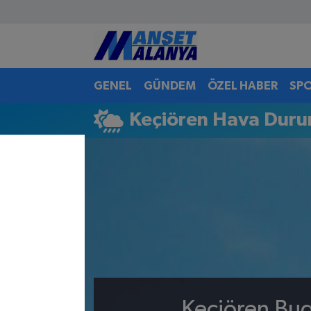
Antalya Nöbetçi Eczaneler
GENEL
GÜNDEM
ÖZEL HABER
SP
Antalya Hava Durumu
Keçiören Hava Dur
Antalya Namaz Vakitleri
Antalya Trafik Yoğunluk Haritası
Süper Lig Puan Durumu ve Fikstür
Tüm Manşetler
Son Dakika Haberleri
Haber Arşivi
Keçiören Bug