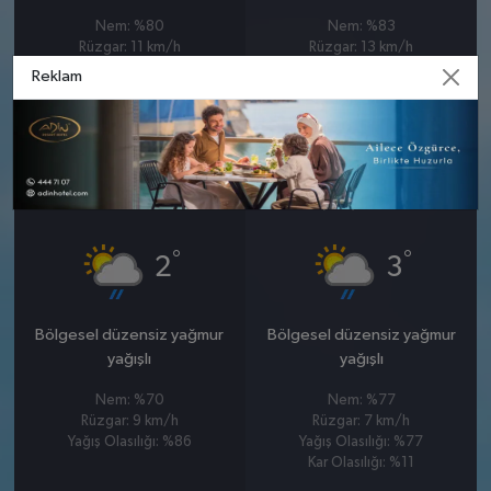
Nem: %80
Nem: %83
Rüzgar: 11 km/h
Rüzgar: 13 km/h
Yağış Olasılığı: %80
Yağış Olasılığı: %83
Reklam
Kar Olasılığı: %7
24 MART
25 MART
SALI
ÇARŞAMBA
°
°
2
3
Bölgesel düzensiz yağmur
Bölgesel düzensiz yağmur
yağışlı
yağışlı
Nem: %70
Nem: %77
Rüzgar: 9 km/h
Rüzgar: 7 km/h
Yağış Olasılığı: %86
Yağış Olasılığı: %77
Kar Olasılığı: %11