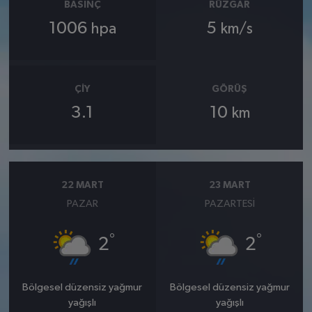
BASINÇ
RÜZGAR
1006
5
hpa
km/s
ÇIY
GÖRÜŞ
3.1
10
km
22 MART
23 MART
PAZAR
PAZARTESI
°
°
2
2
Bölgesel düzensiz yağmur
Bölgesel düzensiz yağmur
yağışlı
yağışlı