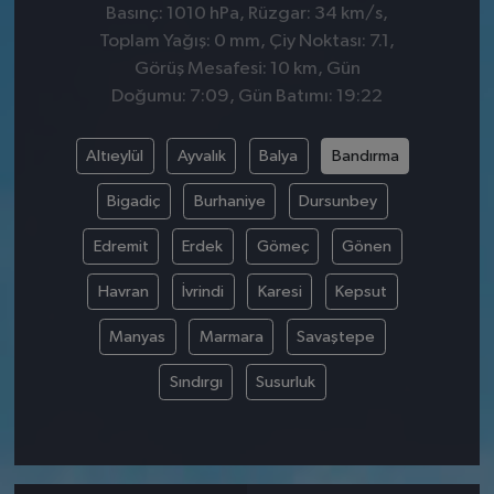
Basınç: 1010 hPa, Rüzgar: 34 km/s,
Toplam Yağış: 0 mm, Çiy Noktası: 7.1,
Görüş Mesafesi: 10 km, Gün
Doğumu: 7:09, Gün Batımı: 19:22
Altıeylül
Ayvalık
Balya
Bandırma
Bigadiç
Burhaniye
Dursunbey
Edremit
Erdek
Gömeç
Gönen
Havran
İvrindi
Karesi
Kepsut
Manyas
Marmara
Savaştepe
Sındırgı
Susurluk