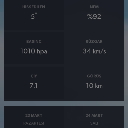
HISSEDILEN
NEM
°
5
%92
BASINÇ
RÜZGAR
1010
34
hpa
km/s
ÇIY
GÖRÜŞ
7.1
10
km
23 MART
24 MART
PAZARTESI
SALI