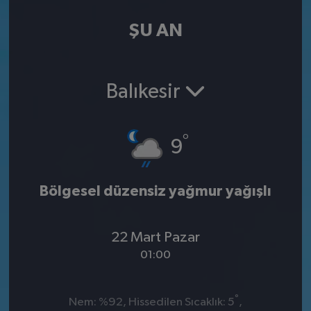
ŞU AN
Balıkesir
°
9
Bölgesel düzensiz yağmur yağışlı
22 Mart Pazar
01:00
°
Nem: %92, Hissedilen Sıcaklık: 5
,