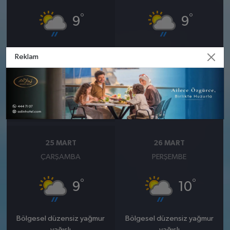
°
°
9
9
Bölgesel düzensiz yağmur
Bölgesel düzensiz yağmur
Reklam
yağışlı
yağışlı
Nem: %93
Nem: %91
Rüzgar: 20 km/h
Rüzgar: 26 km/h
Yağış Olasılığı: %88
Yağış Olasılığı: %88
25 MART
26 MART
ÇARŞAMBA
PERŞEMBE
°
°
9
10
Bölgesel düzensiz yağmur
Bölgesel düzensiz yağmur
yağışlı
yağışlı