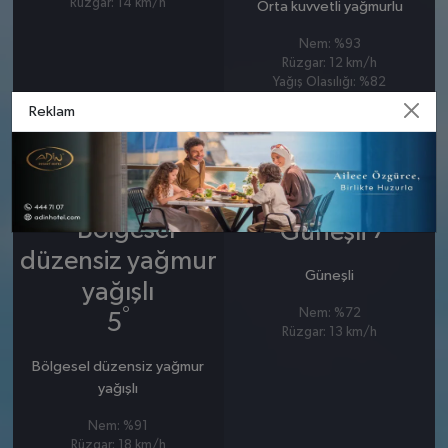
Rüzgar: 14 km/h
Orta kuvvetli yağmurlu
Nem: %93
Rüzgar: 12 km/h
Yağış Olasılığı: %82
Reklam
25 MART
26 MART
ÇARŞAMBA
PERŞEMBE
°
7
Güneşli
°
Nem: %72
5
Rüzgar: 13 km/h
Bölgesel düzensiz yağmur
yağışlı
Nem: %91
Rüzgar: 18 km/h