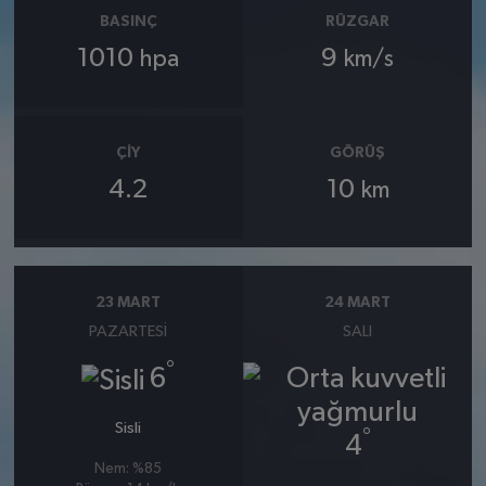
BASINÇ
RÜZGAR
1010
9
hpa
km/s
ÇIY
GÖRÜŞ
4.2
10
km
23 MART
24 MART
PAZARTESI
SALI
°
6
Sisli
°
4
Nem: %85