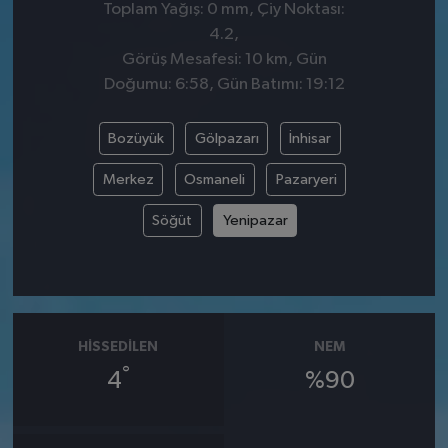
Toplam Yağış: 0 mm, Çiy Noktası:
4.2,
Görüş Mesafesi: 10 km, Gün
Doğumu: 6:58, Gün Batımı: 19:12
Bozüyük
Gölpazarı
İnhisar
Merkez
Osmaneli
Pazaryeri
Söğüt
Yenipazar
HISSEDILEN
NEM
°
4
%90