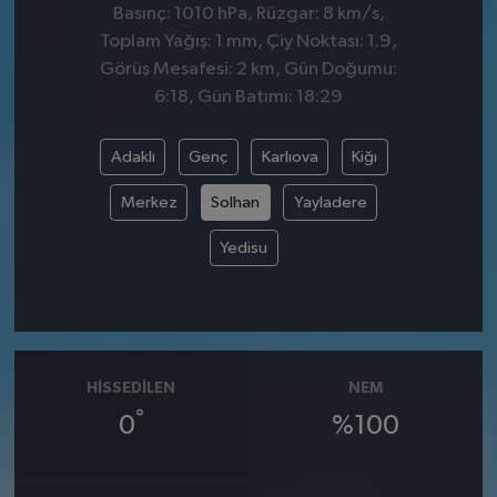
Basınç: 1010 hPa, Rüzgar: 8 km/s,
Toplam Yağış: 1 mm, Çiy Noktası: 1.9,
Görüş Mesafesi: 2 km, Gün Doğumu:
6:18, Gün Batımı: 18:29
Adaklı
Genç
Karlıova
Kiğı
Merkez
Solhan
Yayladere
Yedisu
HISSEDILEN
NEM
°
0
%100