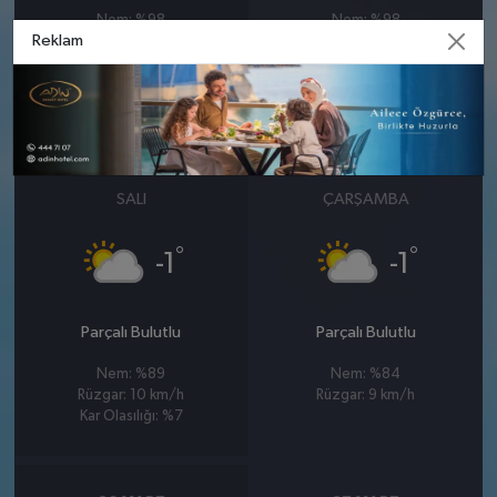
Nem: %98
Nem: %98
Reklam
Rüzgar: 15 km/h
Rüzgar: 17 km/h
Yağış Olasılığı: %89
Yağış Olasılığı: %87
Kar Olasılığı: %32
Kar Olasılığı: %43
24 MART
25 MART
SALI
ÇARŞAMBA
°
°
-1
-1
Parçalı Bulutlu
Parçalı Bulutlu
Nem: %89
Nem: %84
Rüzgar: 10 km/h
Rüzgar: 9 km/h
Kar Olasılığı: %7