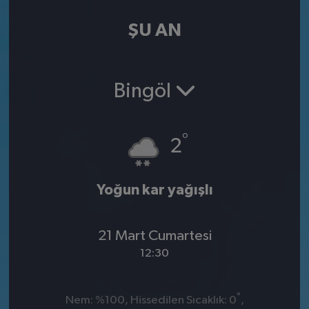
ŞU AN
Bingöl
°
2
Yoğun kar yağışlı
21 Mart Cumartesi
12:30
°
Nem: %100, Hissedilen Sıcaklık: 0
,