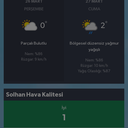
26 MART
27 MART
PERŞEMBE
CUMA
°
°
0
2
Parçalı Bulutlu
Bölgesel düzensiz yağmur
yağışlı
Nem: %86
Rüzgar: 9 km/h
Nem: %86
Rüzgar: 10 km/h
Yağış Olasılığı: %87
Solhan Hava Kalitesi
İyi
1