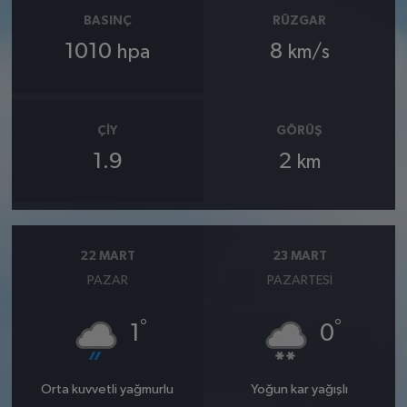
BASINÇ
RÜZGAR
1010
8
hpa
km/s
ÇIY
GÖRÜŞ
1.9
2
km
22 MART
23 MART
PAZAR
PAZARTESI
°
°
1
0
Orta kuvvetli yağmurlu
Yoğun kar yağışlı