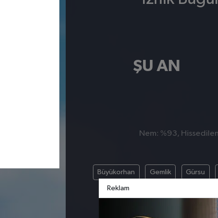
ŞU AN
Nem: %93, Hissedilen 
Büyükorhan
Gemlik
Gürsu
Reklam
Nilü