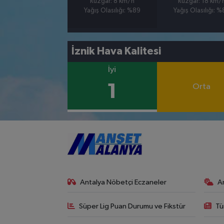
Rüzgar: 8 km/h
Rüzgar: 18 km/
Yağış Olasılığı: %89
Yağış Olasılığı: 
İznik Hava Kalitesi
İyi
1
Orta
Antalya Nöbetçi Eczaneler
A
Süper Lig Puan Durumu ve Fikstür
Tü