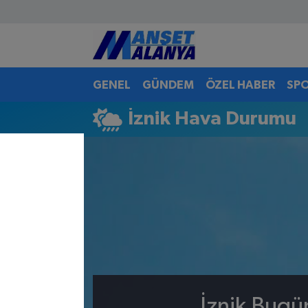
Antalya Nöbetçi Eczaneler
GENEL
GÜNDEM
ÖZEL HABER
SP
Antalya Hava Durumu
İznik Hava Durumu
Antalya Namaz Vakitleri
Antalya Trafik Yoğunluk Haritası
Süper Lig Puan Durumu ve Fikstür
Tüm Manşetler
Son Dakika Haberleri
Haber Arşivi
İznik Bugü