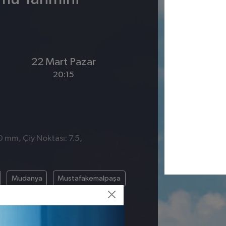
22 Mart Pazar
20:15
0 mm, Çiy Noktası: 7.5,
Mudanya
Mustafakemalpaşa
ırım