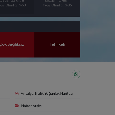
Rüzgar: 22 km/h
Rüzgar: 12 km/h
ğış Olasılığı: %63
Yağış Olasılığı: %85
Çok Sağlıksız
Tehlikeli
Antalya Trafik Yoğunluk Haritası
Haber Arşivi