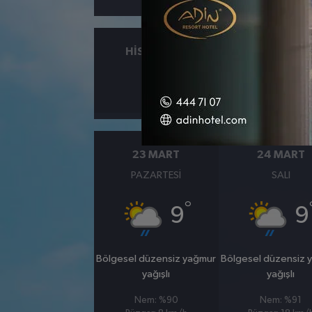
HISSEDILEN
NEM
°
9
%93
23 MART
24 MART
PAZARTESI
SALI
°
9
9
Bölgesel düzensiz yağmur
Bölgesel düzensiz 
yağışlı
yağışlı
Nem: %90
Nem: %91