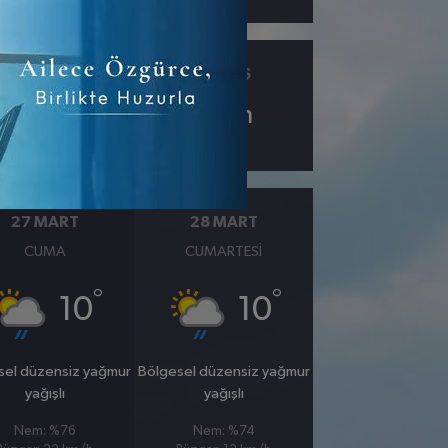
ÇIY
GÖRÜŞ
7.5
8
km
27 MART
28 MART
CUMA
CUMARTESI
°
°
10
10
sel düzensiz yağmur
Bölgesel düzensiz yağmur
yağışlı
yağışlı
Nem: %76
Nem: %74