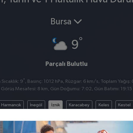
Bursa
°
9
Parçalı Bulutlu
°
Sıcaklık: 9
, Basınç: 1012 hPa, Rüzgar: 6 km/s, Toplam Yağış: 
Görüş Mesafesi: 8 km, Gün Doğumu: 7:02, Gün Batımı: 19:15
Harmancık
İnegöl
İznik
Karacabey
Keles
Kestel
fer
Orhaneli
Orhangazi
Osmangazi
Yenişehir
Yıld