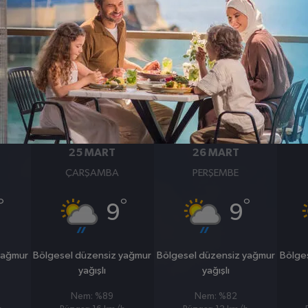
BASINÇ
RÜZGAR
1012
6
hpa
km/s
25 MART
26 MART
ÇARŞAMBA
PERŞEMBE
°
°
°
9
9
yağmur
Bölgesel düzensiz yağmur
Bölgesel düzensiz yağmur
Bölge
yağışlı
yağışlı
Nem: %89
Nem: %82