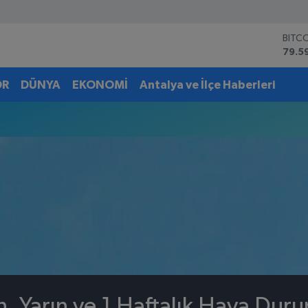
BITC
79.5
DOL
45,4
OR
DÜNYA
EKONOMİ
Antalya ve İlçe Haberleri
EUR
53,3
STER
61,6
G.AL
6862
BİST
14.5
n, Yarın ve 1 Haftalık Hava Dur