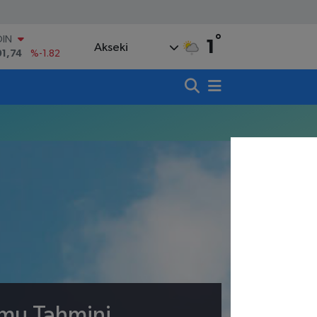
°
OIN
1
Akseki
91,74
%-1.82
AR
3620
%0.02
O
8690
%0.19
LİN
0380
%0.18
TIN
,09000
%0.19
100
98,00
%0
umu Tahmini