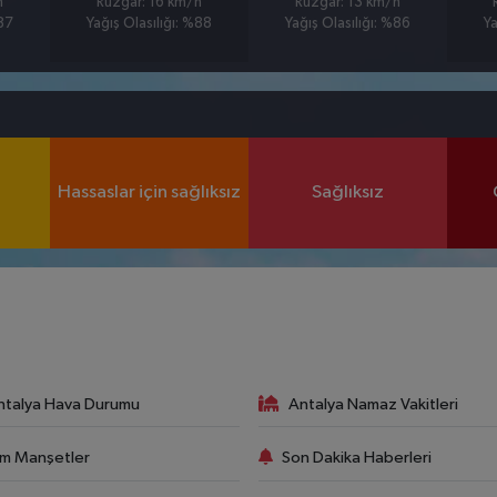
h
Rüzgar: 16 km/h
Rüzgar: 13 km/h
%87
Yağış Olasılığı: %88
Yağış Olasılığı: %86
Ya
Hassaslar için sağlıksız
Sağlıksız
ntalya Hava Durumu
Antalya Namaz Vakitleri
m Manşetler
Son Dakika Haberleri