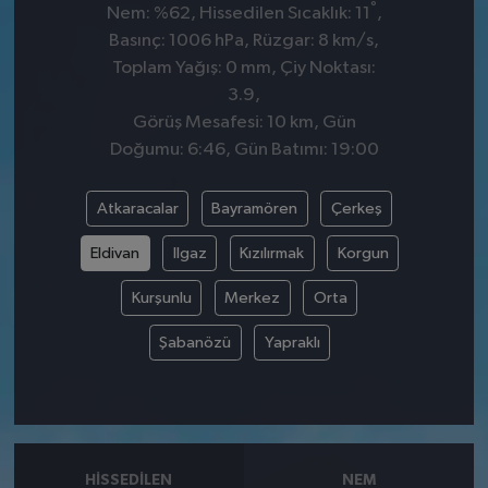
°
Nem: %62, Hissedilen Sıcaklık: 11
,
Basınç: 1006 hPa, Rüzgar: 8 km/s,
Toplam Yağış: 0 mm, Çiy Noktası:
3.9,
Görüş Mesafesi: 10 km, Gün
Doğumu: 6:46, Gün Batımı: 19:00
Atkaracalar
Bayramören
Çerkeş
Eldivan
Ilgaz
Kızılırmak
Korgun
Kurşunlu
Merkez
Orta
Şabanözü
Yapraklı
HISSEDILEN
NEM