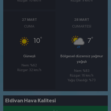
Rüzgar: 10 km/h
Rüzgar: 9 km/h
27 MART
28 MART
CUMA
CUMARTESI
°
°
10
7
Güneşli
Bölgesel düzensiz yağmur
yağışlı
Nem: %62
Rüzgar: 32 km/h
Nem: %83
Rüzgar: 16 km/h
Yağış Olasılığı: %73
Eldivan Hava Kalitesi