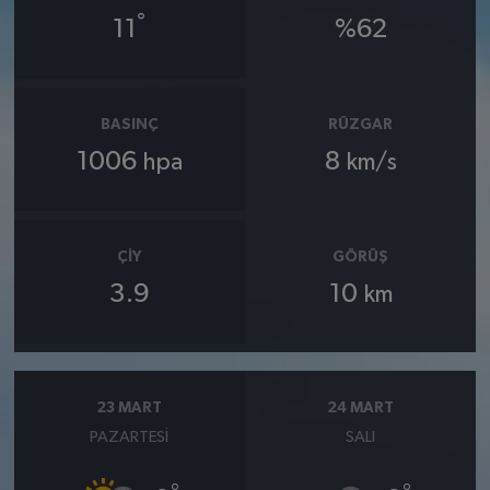
°
11
%62
BASINÇ
RÜZGAR
1006
8
hpa
km/s
ÇIY
GÖRÜŞ
3.9
10
km
23 MART
24 MART
PAZARTESI
SALI