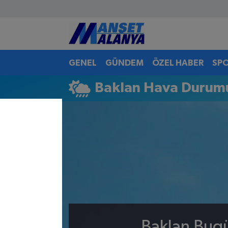
Antalya Nöbetçi Eczaneler
GENEL
GÜNDEM
ÖZEL HABER
SP
Antalya Hava Durumu
Baklan Hava Durum
Antalya Namaz Vakitleri
Antalya Trafik Yoğunluk Haritası
Süper Lig Puan Durumu ve Fikstür
Tüm Manşetler
Son Dakika Haberleri
Haber Arşivi
Baklan Bugü