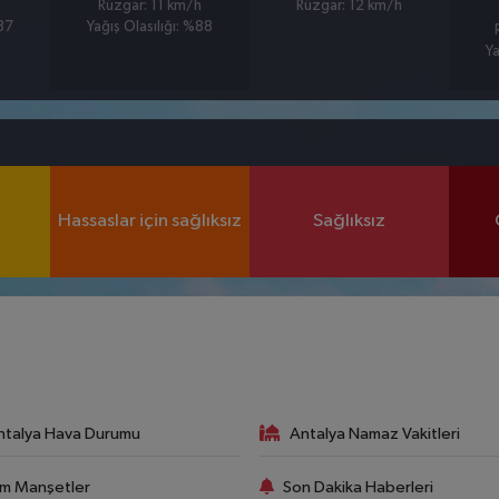
Rüzgar: 11 km/h
Rüzgar: 12 km/h
%87
Yağış Olasılığı: %88
Ya
Hassaslar için sağlıksız
Sağlıksız
ntalya Hava Durumu
Antalya Namaz Vakitleri
m Manşetler
Son Dakika Haberleri