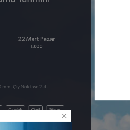
22 Mart Pazar
13:00
0 mm, Çiy Noktası: 2.4,
5
Çardak
Çivril
Güney
Tavas