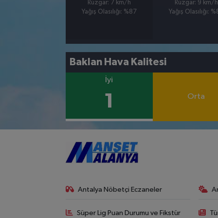
Rüzgar: 7 km/h
Rüzgar: 9 km/h
Yağış Olasılığı: %87
Yağış Olasılığı: 
Baklan Hava Kalitesi
İyi
1
Orta
Antalya Nöbetçi Eczaneler
A
Süper Lig Puan Durumu ve Fikstür
Tü