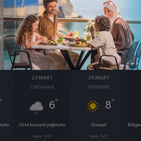
BASINÇ
RÜZGAR
1007
5
hpa
km/s
25 MART
26 MART
ÇARŞAMBA
PERŞEMBE
°
°
°
6
8
murlu
Orta kuvvetli yağmurlu
Güneşli
Bölge
Nem: %91
Nem: %72