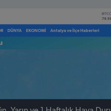
BITC
79.5
DOL
45,4
OR
DÜNYA
EKONOMİ
Antalya ve İlçe Haberleri
EUR
53,3
u
STER
61,6
G.AL
6862
BİST
14.5
n, Yarın ve 1 Haftalık Hava Du