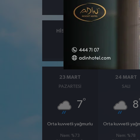
HISSEDILEN
NEM
°
8
%68
23 MART
24 MART
PAZARTESI
SALI
°
7
8
Orta kuvvetli yağmurlu
Orta kuvvetli yağ
Nem: %73
Nem: %78