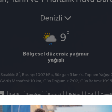
Denizli
°
9
Bölgesel düzensiz yağmur
yağışlı
°
ıcaklık: 8
, Basınç: 1007 hPa, Rüzgar: 5 km/s, Toplam Yağış: 
Görüş Mesafesi: 10 km, Gün Doğumu: 7:02, Gün Batımı: 19:1
an
Bekilli
Beyağaç
Bozkurt
Buldan
Çal
Çameli
Kale
Merkezefendi
Pamukkale
Sarayköy
Serinhisar