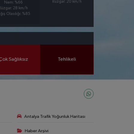
Rüzgar: 20 km/h
Nem: %66
Rüzgar: 28 km/h
ğış Olasılığı: %85
Çok Sağlıksız
Tehlikeli
Antalya Trafik Yoğunluk Haritası
Haber Arşivi