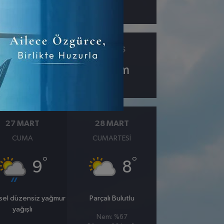
ÇIY
GÖRÜŞ
2.4
10
km
27 MART
28 MART
CUMA
CUMARTESI
°
°
9
8
sel düzensiz yağmur
Parçalı Bulutlu
yağışlı
Nem: %67