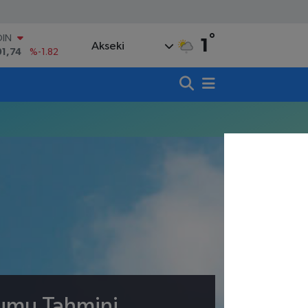
°
OIN
1
Akseki
91,74
%-1.82
AR
3620
%0.02
O
8690
%0.19
LİN
0380
%0.18
TIN
,09000
%0.19
100
98,00
%0
rumu Tahmini