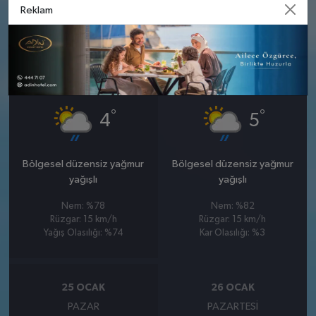
Kar Olasılığı: %3
Yağış Olasılığı: %86
Reklam
23 OCAK
24 OCAK
CUMA
CUMARTESI
°
°
4
5
Bölgesel düzensiz yağmur
Bölgesel düzensiz yağmur
yağışlı
yağışlı
Nem: %78
Nem: %82
Rüzgar: 15 km/h
Rüzgar: 15 km/h
Yağış Olasılığı: %74
Kar Olasılığı: %3
25 OCAK
26 OCAK
PAZAR
PAZARTESI