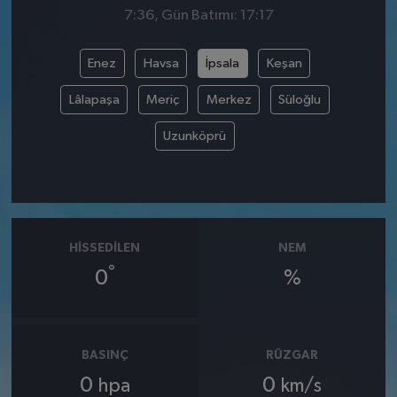
7:36, Gün Batımı: 17:17
Enez
Havsa
İpsala
Keşan
Lâlapaşa
Meriç
Merkez
Süloğlu
Uzunköprü
HISSEDILEN
NEM
°
0
%
BASINÇ
RÜZGAR
0
0
hpa
km/s