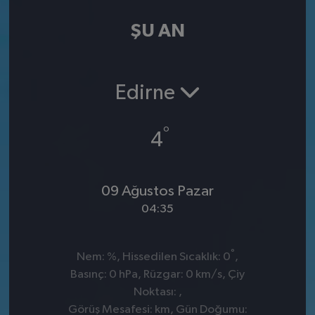
ŞU AN
Edirne
°
4
09 Ağustos Pazar
04:35
°
Nem: %, Hissedilen Sıcaklık: 0
,
Basınç: 0 hPa, Rüzgar: 0 km/s, Çiy
Noktası: ,
Görüş Mesafesi: km, Gün Doğumu: