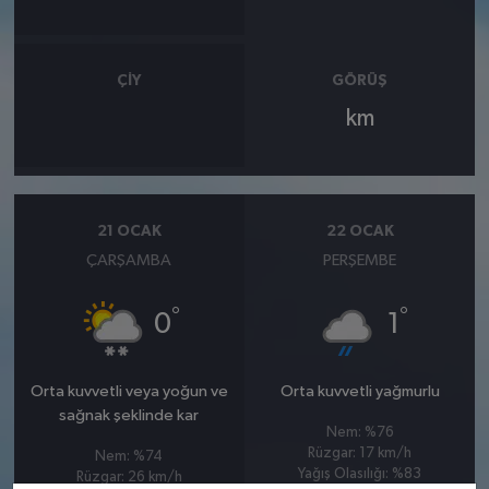
ÇIY
GÖRÜŞ
km
21 OCAK
22 OCAK
ÇARŞAMBA
PERŞEMBE
°
°
0
1
Orta kuvvetli veya yoğun ve
Orta kuvvetli yağmurlu
sağnak şeklinde kar
Nem: %76
Rüzgar: 17 km/h
Nem: %74
Yağış Olasılığı: %83
Rüzgar: 26 km/h