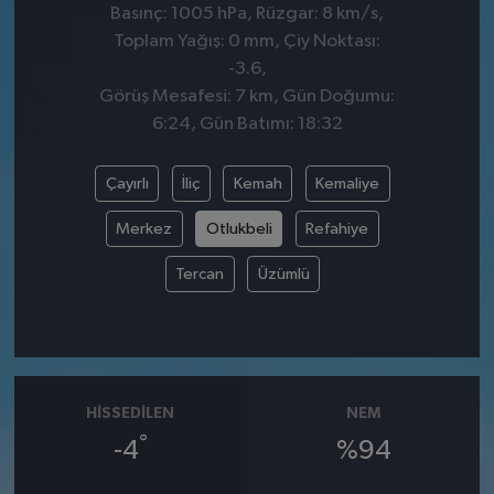
Basınç: 1005 hPa, Rüzgar: 8 km/s,
Toplam Yağış: 0 mm, Çiy Noktası:
-3.6,
Görüş Mesafesi: 7 km, Gün Doğumu:
6:24, Gün Batımı: 18:32
Çayırlı
İliç
Kemah
Kemaliye
Merkez
Otlukbeli
Refahiye
Tercan
Üzümlü
HISSEDILEN
NEM
°
-4
%94