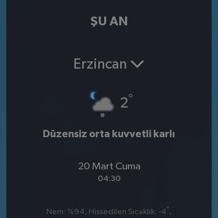
ŞU AN
Erzincan
°
2
Düzensiz orta kuvvetli karlı
20 Mart Cuma
04:30
°
Nem: %94, Hissedilen Sıcaklık: -4
,