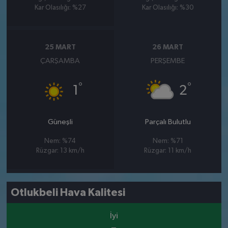
Kar Olasılığı: %27
Kar Olasılığı: %30
25 MART
26 MART
ÇARŞAMBA
PERŞEMBE
°
°
1
2
Güneşli
Parçalı Bulutlu
Nem: %74
Nem: %71
Rüzgar: 13 km/h
Rüzgar: 11 km/h
Otlukbeli Hava Kalitesi
İyi