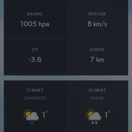
BASINÇ
RÜZGAR
1005
8
hpa
km/s
ÇIY
GÖRÜŞ
-3.6
7
km
21 MART
22 MART
CUMARTESI
PAZAR
°
°
1
1