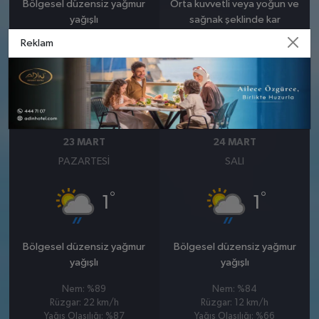
Bölgesel düzensiz yağmur
Orta kuvvetli veya yoğun ve
yağışlı
sağnak şeklinde kar
Reklam
Nem: %91
Nem: %90
Rüzgar: 13 km/h
Rüzgar: 9 km/h
Yağış Olasılığı: %85
Yağış Olasılığı: %85
Kar Olasılığı: %24
Kar Olasılığı: %10
23 MART
24 MART
PAZARTESI
SALI
°
°
1
1
Bölgesel düzensiz yağmur
Bölgesel düzensiz yağmur
yağışlı
yağışlı
Nem: %89
Nem: %84
Rüzgar: 22 km/h
Rüzgar: 12 km/h
Yağış Olasılığı: %87
Yağış Olasılığı: %66