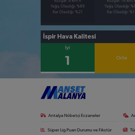
Rüzgar: 8 km/h
Rüzgar: 14 km/
Yağış Olasılığı: %89
Yağış Olasılığı: 
Kar Olasılığı: %21
Kar Olasılığı: %1
İspir Hava Kalitesi
İyi
1
Orta
Antalya Nöbetçi Eczaneler
A
Süper Lig Puan Durumu ve Fikstür
Tü