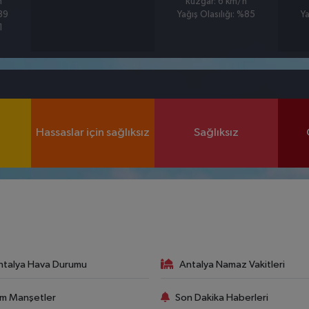
h
Rüzgar: 6 km/h
%89
Yağış Olasılığı: %85
Ya
1
Hassaslar için sağlıksız
Sağlıksız
ntalya Hava Durumu
Antalya Namaz Vakitleri
m Manşetler
Son Dakika Haberleri