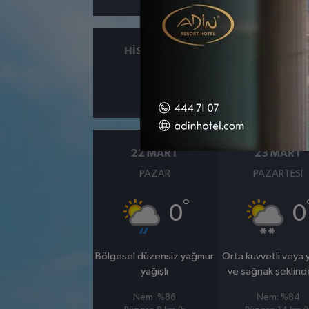
HISSEDILEN
NEM
°
4
%70
22 MART
23 MART
PAZAR
PAZARTESI
°
0
0
Bölgesel düzensiz yağmur
Orta kuvvetli veya
yağışlı
ve sağnak şeklind
Nem: %86
Nem: %84