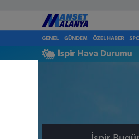
Antalya Nöbetçi Eczaneler
GENEL
GÜNDEM
ÖZEL HABER
SP
Antalya Hava Durumu
İspir Hava Durumu
Antalya Namaz Vakitleri
Antalya Trafik Yoğunluk Haritası
Süper Lig Puan Durumu ve Fikstür
Tüm Manşetler
Son Dakika Haberleri
Haber Arşivi
İspir Bugü