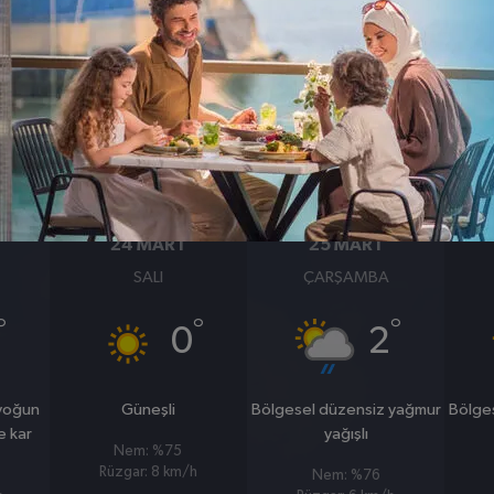
BASINÇ
RÜZGAR
1008
14
hpa
km/s
24 MART
25 MART
SALI
ÇARŞAMBA
°
°
°
0
2
 yoğun
Güneşli
Bölgesel düzensiz yağmur
Bölge
e kar
yağışlı
Nem: %75
Rüzgar: 8 km/h
Nem: %76