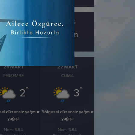
ÇIY
GÖRÜŞ
-5.6
10
km
26 MART
27 MART
PERŞEMBE
CUMA
°
°
2
3
sel düzensiz yağmur
Bölgesel düzensiz yağmur
yağışlı
yağışlı
Nem: %84
Nem: %84