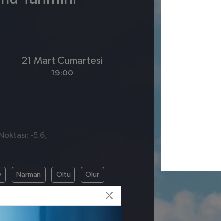
21 Mart Cumartesi
19:00
Noktası: -5.6,
1
y
Narman
Oltu
Olur
ere
Yakutiye