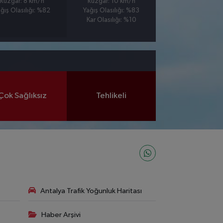
Rüzgar: 8 km/h
Rüzgar: 10 km/h
ğış Olasılığı: %82
Yağış Olasılığı: %83
Kar Olasılığı: %10
Çok Sağlıksız
Tehlikeli
Antalya Trafik Yoğunluk Haritası
Haber Arşivi