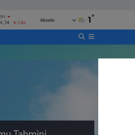
°
OIN
1
Akseki
91,74
%-1.82
AR
3620
%0.02
O
8690
%0.19
LİN
0380
%0.18
TIN
,09000
%0.19
100
98,00
%0
umu Tahmini