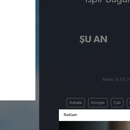
ŞU AN
Nem: %70, Hi
Aşkale
Aziziye
Çat
Palandöken
P
Reklam