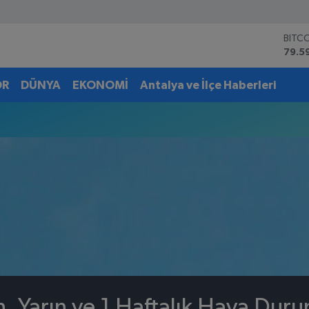
BITC
79.5
DOL
45,4
OR
DÜNYA
EKONOMİ
Antalya ve İlçe Haberleri
EUR
53,3
STER
61,6
G.AL
6862
BİST
14.5
n, Yarın ve 1 Haftalık Hava Dur