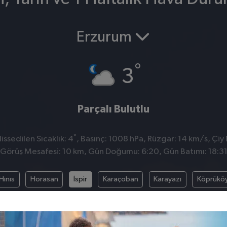
Erzurum
°
3
Parçalı Bulutlu
°
ssedilen Sıcaklık: 4
, Basınç: 1008 hPa, Rüzgar: 14 km/s, Çiy 
Görüş Mesafesi: 10 km, Gün Doğumu: 6:20, Gün Batımı: 18:3
Hınıs
Horasan
İspir
Karaçoban
Karayazı
Köprükö
asinler
Pazaryolu
Şenkaya
Tekman
Tortum
Uzund