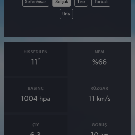
Seferihisar
Selçuk
Tire
Torbalı
Urla
HISSEDILEN
NEM
°
11
%66
BASINÇ
RÜZGAR
1004
11
hpa
km/s
ÇIY
GÖRÜŞ