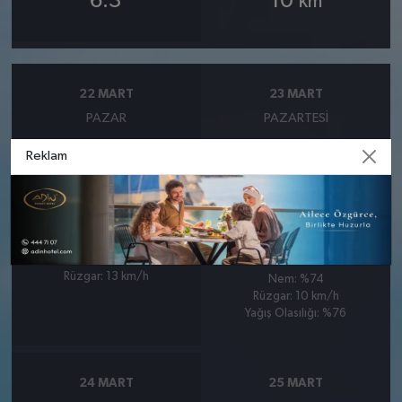
6.3
10
km
22 MART
23 MART
PAZAR
PAZARTESI
Reklam
°
°
10
11
Bulutlu
Bölgesel düzensiz yağmur
yağışlı
Nem: %76
Rüzgar: 13 km/h
Nem: %74
Rüzgar: 10 km/h
Yağış Olasılığı: %76
24 MART
25 MART