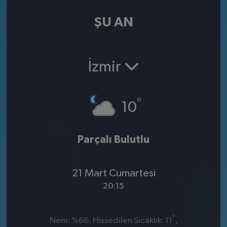
ŞU AN
İzmir
°
10
Parçalı Bulutlu
21 Mart Cumartesi
20:15
°
Nem: %66, Hissedilen Sıcaklık: 11
,