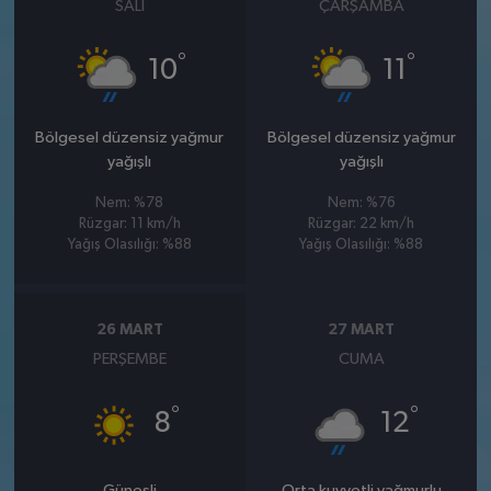
SALI
ÇARŞAMBA
°
°
10
11
Bölgesel düzensiz yağmur
Bölgesel düzensiz yağmur
yağışlı
yağışlı
Nem: %78
Nem: %76
Rüzgar: 11 km/h
Rüzgar: 22 km/h
Yağış Olasılığı: %88
Yağış Olasılığı: %88
26 MART
27 MART
PERŞEMBE
CUMA
°
°
8
12
Güneşli
Orta kuvvetli yağmurlu