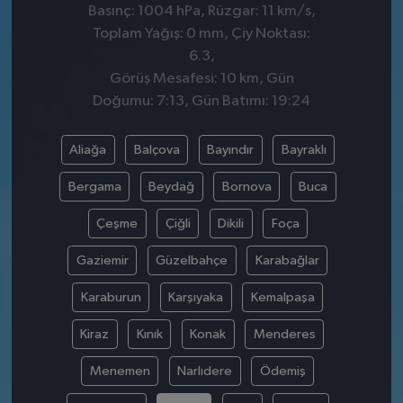
Basınç: 1004 hPa, Rüzgar: 11 km/s,
Toplam Yağış: 0 mm, Çiy Noktası:
6.3,
Görüş Mesafesi: 10 km, Gün
Doğumu: 7:13, Gün Batımı: 19:24
Aliağa
Balçova
Bayındır
Bayraklı
Bergama
Beydağ
Bornova
Buca
Çeşme
Çiğli
Dikili
Foça
Gaziemir
Güzelbahçe
Karabağlar
Karaburun
Karşıyaka
Kemalpaşa
Kiraz
Kınık
Konak
Menderes
Menemen
Narlıdere
Ödemiş