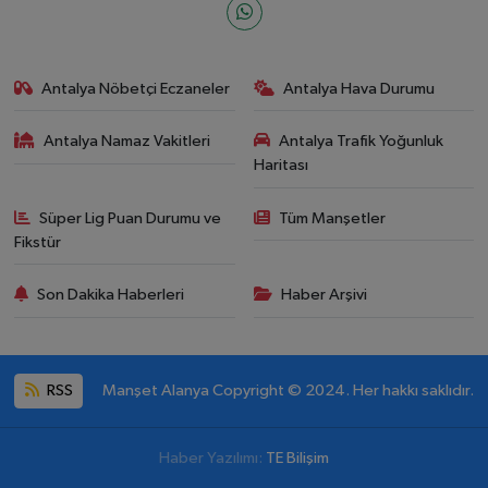
Antalya Nöbetçi Eczaneler
Antalya Hava Durumu
Antalya Namaz Vakitleri
Antalya Trafik Yoğunluk
Haritası
Süper Lig Puan Durumu ve
Tüm Manşetler
Fikstür
Son Dakika Haberleri
Haber Arşivi
RSS
Manşet Alanya Copyright © 2024. Her hakkı saklıdır.
Haber Yazılımı:
TE Bilişim