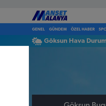
Antalya Nöbetçi Eczaneler
GENEL
GÜNDEM
ÖZEL HABER
SP
Antalya Hava Durumu
Göksun Hava Duru
Antalya Namaz Vakitleri
Antalya Trafik Yoğunluk Haritası
Süper Lig Puan Durumu ve Fikstür
Tüm Manşetler
Son Dakika Haberleri
Haber Arşivi
Göksun Bugü