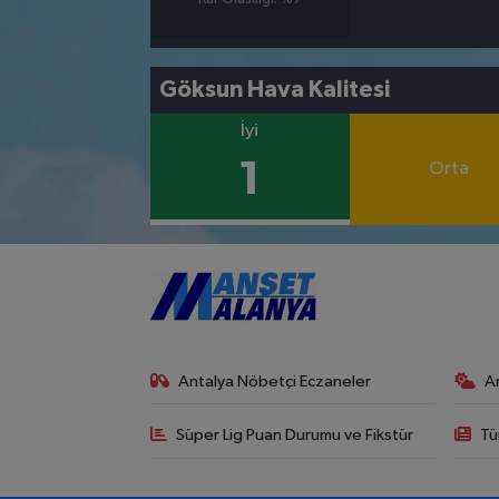
Göksun Hava Kalitesi
İyi
1
Orta
Antalya Nöbetçi Eczaneler
A
Süper Lig Puan Durumu ve Fikstür
Tü