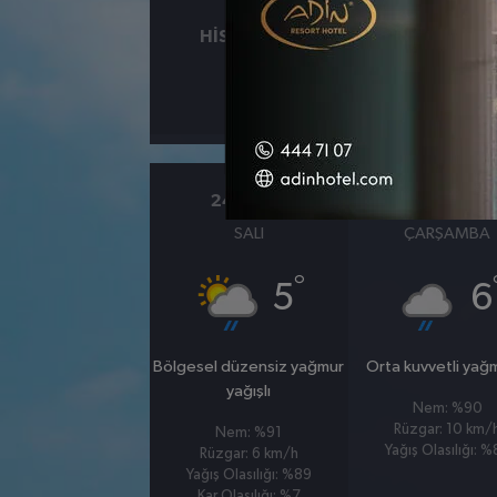
HISSEDILEN
NEM
°
3
%98
24 MART
25 MART
SALI
ÇARŞAMBA
°
5
6
Bölgesel düzensiz yağmur
Orta kuvvetli yağ
yağışlı
Nem: %90
Rüzgar: 10 km/
Nem: %91
Yağış Olasılığı: 
Rüzgar: 6 km/h
Yağış Olasılığı: %89
Kar Olasılığı: %7