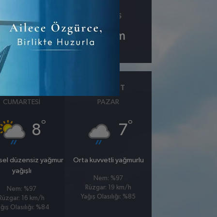
ÇIY
GÖRÜŞ
4.6
10
km
28 MART
29 MART
CUMARTESI
PAZAR
°
°
8
7
sel düzensiz yağmur
Orta kuvvetli yağmurlu
yağışlı
Nem: %97
Rüzgar: 19 km/h
Nem: %97
Yağış Olasılığı: %85
Rüzgar: 16 km/h
ğış Olasılığı: %84