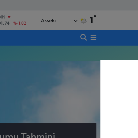
°
OIN
1
Akseki
91,74
%-1.82
AR
3620
%0.02
O
8690
%0.19
LİN
0380
%0.18
TIN
,09000
%0.19
100
98,00
%0
rumu Tahmini