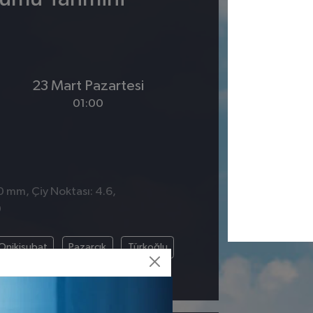
23 Mart Pazartesi
01:00
 0 mm, Çiy Noktası: 4.6,
0
Onikişubat
Pazarcık
Türkoğlu