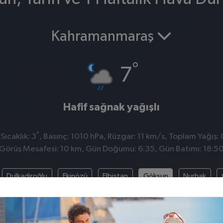
Kahramanmaraş
°
7
Hafif sağnak yağışlı
°
ıcaklık: 3
, Basınç: 1010 hPa, Rüzgar: 11 km/s, Toplam Yağış:
Görüş Mesafesi: 10 km, Gün Doğumu: 6:35, Gün Batımı: 18:5
Dulkadiroğlu
Ekinözü
Elbistan
Göksun
Nurhak