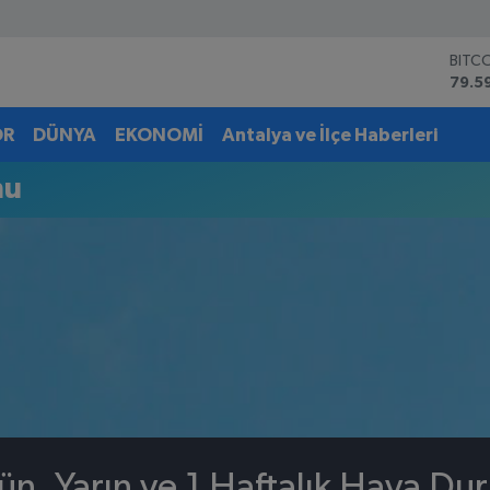
BITC
79.5
DOL
45,4
OR
DÜNYA
EKONOMİ
Antalya ve İlçe Haberleri
EUR
53,3
mu
STER
61,6
G.AL
6862
BİST
14.5
n, Yarın ve 1 Haftalık Hava Du