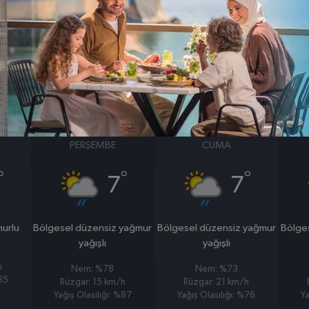
BASINÇ
RÜZGAR
1010
11
hpa
km/s
26 MART
27 MART
PERŞEMBE
CUMA
°
°
°
7
7
murlu
Bölgesel düzensiz yağmur
Bölgesel düzensiz yağmur
Bölge
yağışlı
yağışlı
h
Nem: %78
Nem: %73
%85
Rüzgar: 15 km/h
Rüzgar: 21 km/h
Yağış Olasılığı: %87
Yağış Olasılığı: %76
Ya