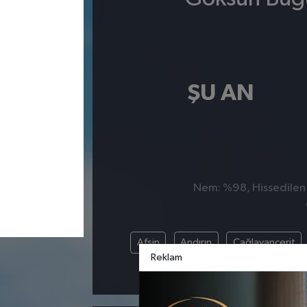
ŞU AN
Nem: %98, Hissedilen S
Afşin
Andırın
Çağlayancerit
Reklam