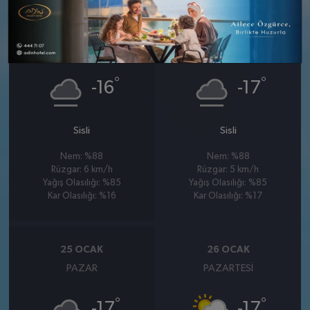
23 OCAK
24 OCAK
CUMA
CUMARTESI
°
°
-16
-17
Sisli
Sisli
Nem: %88
Nem: %88
Rüzgar: 6 km/h
Rüzgar: 5 km/h
Yağış Olasılığı: %85
Yağış Olasılığı: %85
Kar Olasılığı: %16
Kar Olasılığı: %17
25 OCAK
26 OCAK
PAZAR
PAZARTESI
°
°
-17
-17