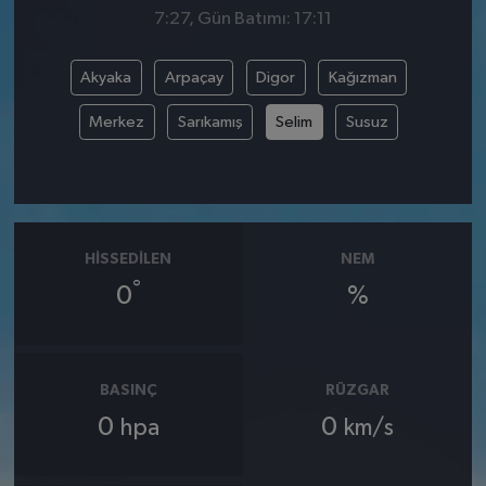
7:27, Gün Batımı: 17:11
Akyaka
Arpaçay
Digor
Kağızman
Merkez
Sarıkamış
Selim
Susuz
HISSEDILEN
NEM
°
0
%
BASINÇ
RÜZGAR
0
0
hpa
km/s