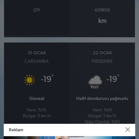
ÇIY
GÖRÜŞ
km
21 OCAK
22 OCAK
ÇARŞAMBA
PERŞEMBE
°
°
-19
-19
Güneşli
Hafif dondurucu yağmurlu
Nem: %90
Nem: %89
Rüzgar: 9 km/h
Rüzgar: 5 km/h
Yağış Olasılığı: %80
Kar Olasılığı: %23
Reklam