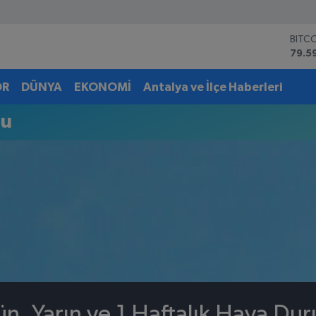
BITC
79.5
DOL
45,4
OR
DÜNYA
EKONOMİ
Antalya ve İlçe Haberleri
EUR
53,3
mu
STER
61,6
G.AL
6862
BİST
14.5
ün, Yarın ve 1 Haftalık Hava Du