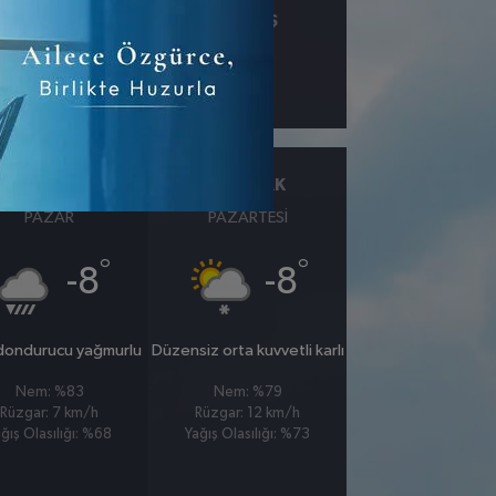
ÇIY
GÖRÜŞ
km
25 OCAK
26 OCAK
PAZAR
PAZARTESI
°
°
-8
-8
 dondurucu yağmurlu
Düzensiz orta kuvvetli karlı
Nem: %83
Nem: %79
Rüzgar: 7 km/h
Rüzgar: 12 km/h
ğış Olasılığı: %68
Yağış Olasılığı: %73