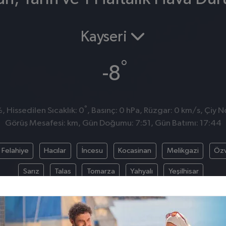
Kayseri
°
-8
°
 Hissedilen Sıcaklık: 0
, Basınç: 0 hPa, Rüzgar: 0 km/s, Çiy No
Görüş Mesafesi: km, Gün Doğumu: 7:51, Gün Batımı: 17:44
Felahiye
Hacılar
İncesu
Kocasinan
Melikgazi
Öz
Sarız
Talas
Tomarza
Yahyalı
Yeşilhisar