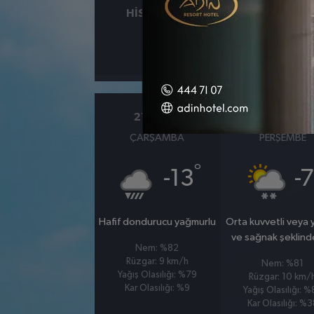
HISSEDILEN
NEM
°
0
%
21 OCAK
22 OCAK
ÇARŞAMBA
PERŞEMBE
°
-13
-7
Hafif dondurucu yağmurlu
Orta kuvvetli veya
ve sağnak şeklind
Nem: %82
Rüzgar: 9 km/h
Nem: %81
Yağış Olasılığı: %79
Rüzgar: 10 km/
Kar Olasılığı: %9
Yağış Olasılığı: 
Kar Olasılığı: %