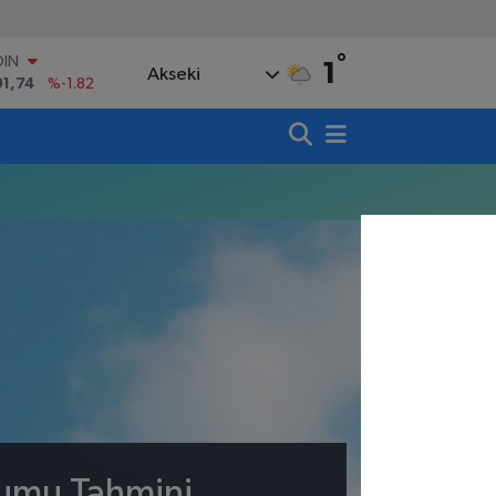
°
OIN
1
Akseki
91,74
%-1.82
AR
3620
%0.02
O
8690
%0.19
LİN
0380
%0.18
TIN
,09000
%0.19
100
98,00
%0
rumu Tahmini