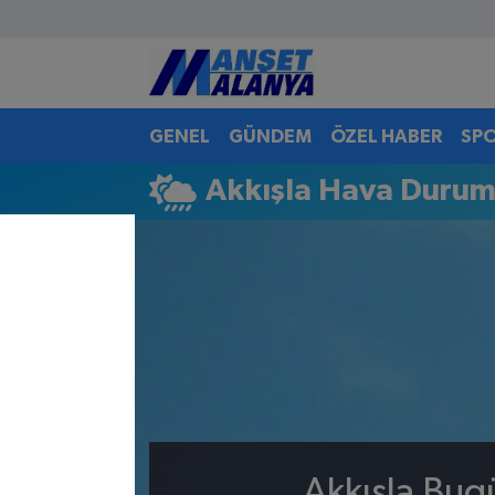
Antalya Nöbetçi Eczaneler
GENEL
GÜNDEM
ÖZEL HABER
SP
Antalya Hava Durumu
Akkışla Hava Duru
Antalya Namaz Vakitleri
Antalya Trafik Yoğunluk Haritası
Süper Lig Puan Durumu ve Fikstür
Tüm Manşetler
Son Dakika Haberleri
Haber Arşivi
Akkışla Bug