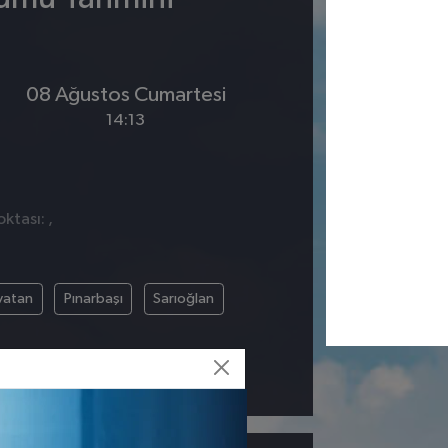
08 Ağustos Cumartesi
14:13
ktası: ,
vatan
Pınarbaşı
Sarıoğlan