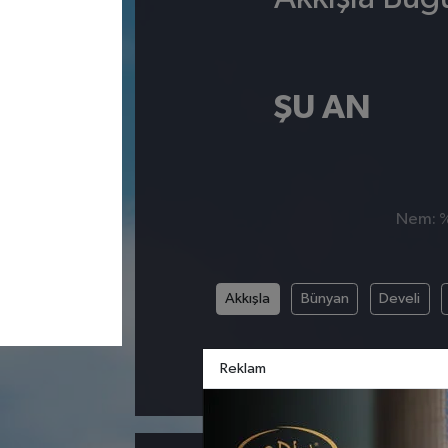
ŞU AN
Nem: %,
Akkışla
Bünyan
Develi
Reklam