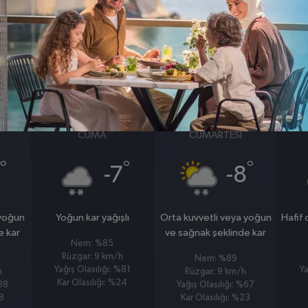
BASINÇ
RÜZGAR
0
0
hpa
km/s
23 OCAK
24 OCAK
CUMA
CUMARTESI
°
°
°
-7
-8
 yoğun
Yoğun kar yağışlı
Orta kuvvetli veya yoğun
Hafif
e kar
ve sağnak şeklinde kar
Nem: %85
Rüzgar: 9 km/h
Nem: %89
Yağış Olasılığı: %81
Ya
h
Rüzgar: 9 km/h
Kar Olasılığı: %24
%88
Yağış Olasılığı: %67
38
Kar Olasılığı: %23